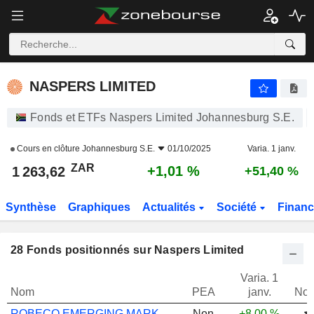
NASPERS LIMITED
1 263,62
R
+1,01 %
NASPERS LIMITED
Fonds et ETFs Naspers Limited Johannesburg S.E.
Cours en clôture
Johannesburg S.E.
01/10/2025
Varia. 1 janv.
ZAR
+1,01 %
1 263,62
+51,40 %
Synthèse
Graphiques
Actualités
Société
Finan
28
Fonds positionnés sur Naspers Limited
Varia. 1
Nom
PEA
janv.
Not
ROBECO EMERGING MARKETS EQUITIES I EUR
Non
+8,00 %