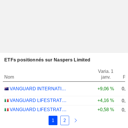
ETFs positionnés sur Naspers Limited
Varia. 1
Nom
janv.
Po
0,
VANGUARD INTERNATIONAL EQUITY INDEX FUNDS - VANGUARD FTSE ALL-WORLD EX-US ETF
+9,06 %
VANGUARD LIFESTRATEGY 40% EQUITY UCITS ETF - DISTRIBUTING - EUR
+4,16 %
0,
VANGUARD LIFESTRATEGY 20% EQUITY UCITS ETF - DISTRIBUTING - EUR
+0,58 %
0,
1
2