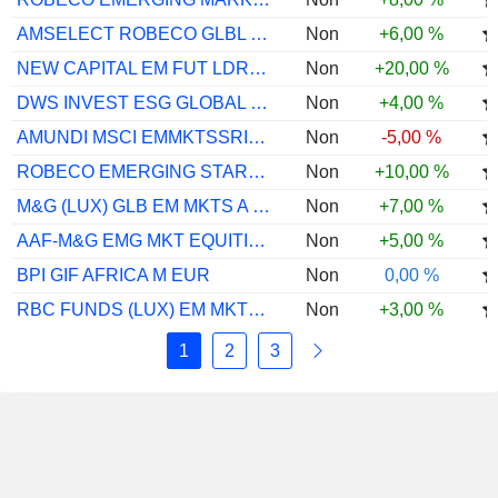
AMSELECT ROBECO GLBL EQ EM I USD ACC
Non
+6,00 %
NEW CAPITAL EM FUT LDRS USD I ACC
Non
+20,00 %
DWS INVEST ESG GLOBAL EM MKTS EQS LD
Non
+4,00 %
AMUNDI MSCI EMMKTSSRICLMTPRSALGD AE C
Non
-5,00 %
ROBECO EMERGING STARS EQUITIES KE £
Non
+10,00 %
M&G (LUX) GLB EM MKTS A EUR ACC
Non
+7,00 %
AAF-M&G EMG MKT EQUITIES C
Non
+5,00 %
BPI GIF AFRICA M EUR
Non
0,00 %
RBC FUNDS (LUX) EM MKTS VAL EQ O USD
Non
+3,00 %
1
2
3