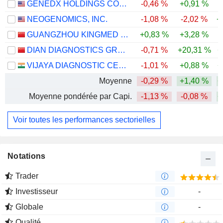
GENEDX HOLDINGS CORP.
-0,46 %
+0,91 %
-
NEOGENOMICS, INC.
-1,08 %
-2,02 %
+
GUANGZHOU KINGMED DIAGNOSTICS GROUP CO., LTD.
+0,83 %
+3,28 %
DIAN DIAGNOSTICS GROUP CO.,LTD.
-0,71 %
+20,31 %
+
VIJAYA DIAGNOSTIC CENTRE LIMITED
-1,01 %
+0,88 %
+
Moyenne
-0,29 %
+1,40 %
+
Moyenne pondérée par Capi.
-1,13 %
-0,08 %
+
Voir toutes les performances sectorielles
Notations
Trader
Investisseur
-
Globale
-
Qualité