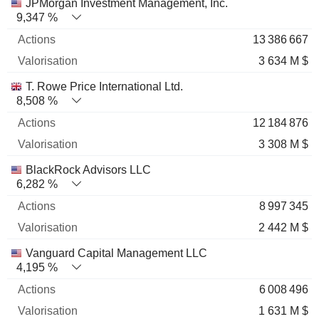
Nom
Actions
%
Valorisation
JPMorgan Investment Management, Inc.
9,347 %
13 386 667
3 634 M $
T. Rowe Price International Ltd.
8,508 %
12 184 876
3 308 M $
BlackRock Advisors LLC
6,282 %
8 997 345
2 442 M $
Vanguard Capital Management LLC
4,195 %
6 008 496
1 631 M $