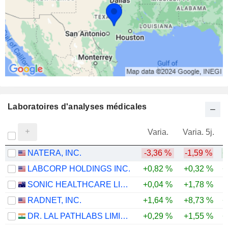
Laboratoires d'analyses médicales
Varia.
Varia. 5j.
NATERA, INC.
-3,36 %
-1,59 %
+
LABCORP HOLDINGS INC.
+0,82 %
+0,32 %
+
SONIC HEALTHCARE LIMITED
+0,04 %
+1,78 %
-
RADNET, INC.
+1,64 %
+8,73 %
+
DR. LAL PATHLABS LIMITED
+0,29 %
+1,55 %
+