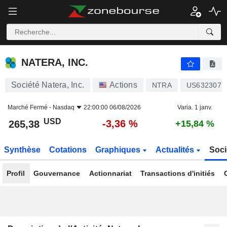
NATERA, INC.
265,38
$
-3,36 %
NATERA, INC.
Société Natera, Inc.
Actions
NTRA
US6323071
Marché Fermé -
Nasdaq
22:00:00 06/08/2026
Varia. 1 janv.
USD
-3,36 %
265,38
+15,84 %
Synthèse
Cotations
Graphiques
Actualités
Soci
Profil
Gouvernance
Actionnariat
Transactions d'initiés