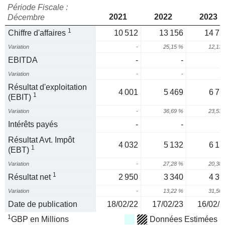
Période Fiscale :
2021
2022
2023
Décembre
1
Chiffre d'affaires
10 512
13 156
14 75
Variation
-
25,15 %
12,13
EBITDA
-
-
Variation
-
-
Résultat d'exploitation
4 001
5 469
6 75
1
(EBIT)
Variation
-
36,69 %
23,53
Intérêts payés
-
-
Résultat Avt. Impôt
4 032
5 132
6 17
1
(EBT)
Variation
-
27,28 %
20,38
1
Résultat net
2 950
3 340
4 39
Variation
-
13,22 %
31,56
Date de publication
18/02/22
17/02/23
16/02/2
1
GBP en Millions
Données Estimées