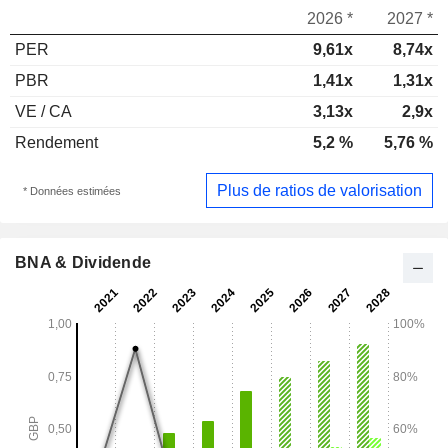
2026 *
2027 *
PER
9,61x
8,74x
PBR
1,41x
1,31x
VE / CA
3,13x
2,9x
Rendement
5,2 %
5,76 %
Plus de ratios de valorisation
* Données estimées
BNA & Dividende