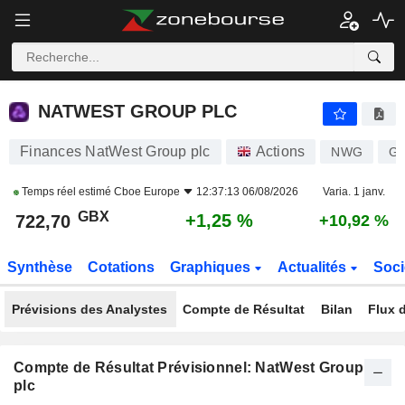
NATWEST GROUP PLC
722,70
p
+1,25 %
NATWEST GROUP PLC
Finances NatWest Group plc
Actions
NWG
G
Temps réel estimé
Cboe Europe
12:37:13 06/08/2026
Varia. 1 janv.
GBX
+1,25 %
722,70
+10,92 %
Synthèse
Cotations
Graphiques
Actualités
Soci
Prévisions des Analystes
Compte de Résultat
Bilan
Flux d
Compte de Résultat Prévisionnel: NatWest Group
plc