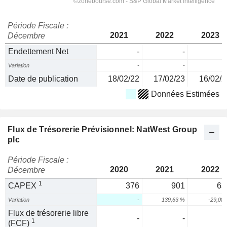
Période Fiscale :
2021
2022
2023
Décembre
Endettement Net
-
-
Variation
-
-
Date de publication
18/02/22
17/02/23
16/02/2
Données Estimées
Flux de Trésorerie Prévisionnel: NatWest Group
plc
Période Fiscale :
2020
2021
2022
Décembre
1
CAPEX
376
901
63
Variation
-
139,63 %
-29,08
Flux de trésorerie libre
-
-
1
(FCF)