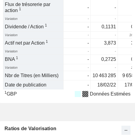
Flux de trésorerie par
-
-
1
action
Variation
-
-
1
Dividende / Action
-
0,1131
0
Variation
-
-
167
1
Actif net par Action
-
3,873
3
Variation
-
-
-2
1
BNA
-
0,2725
0
Variation
-
-
23
Nbr de Titres (en Milliers)
-
10 463 285
9 658
Date de publication
-
18/02/22
17/0
1
GBP
Données Estimées
Ratios de Valorisation