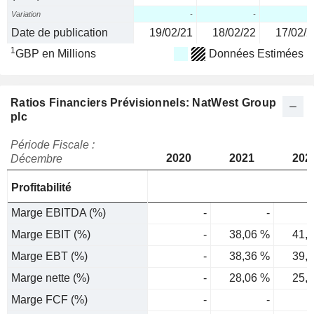
Variation
-
-
Date de publication
19/02/21
18/02/22
17/02/2
1
GBP en Millions
Données Estimées
Ratios Financiers Prévisionnels: NatWest Group
plc
Période Fiscale :
2020
2021
202
Décembre
Profitabilité
Marge EBITDA (%)
-
-
Marge EBIT (%)
-
38,06 %
41,
Marge EBT (%)
-
38,36 %
39,
Marge nette (%)
-
28,06 %
25,
Marge FCF (%)
-
-