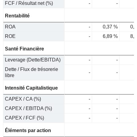
FCF / Résultat net (%)
-
-
Rentabilité
ROA
-
0,37 %
0,
ROE
-
6,89 %
8,
Santé Financière
Leverage (Dette/EBITDA)
-
-
Dette / Flux de trésorerie
-
-
libre
Intensité Capitalistique
CAPEX / CA (%)
-
-
CAPEX / EBITDA (%)
-
-
CAPEX / FCF (%)
-
-
Éléments par action