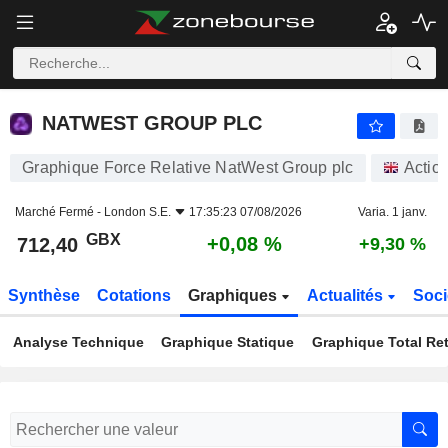
NATWEST GROUP PLC
712,40
p
+0,08 %
NATWEST GROUP PLC
Graphique Force Relative NatWest Group plc
Actio
Marché Fermé -
London S.E.
17:35:23 07/08/2026
Varia. 1 janv.
GBX
+0,08 %
712,40
+9,30 %
Synthèse
Cotations
Graphiques
Actualités
Soci
Analyse Technique
Graphique Statique
Graphique Total Re