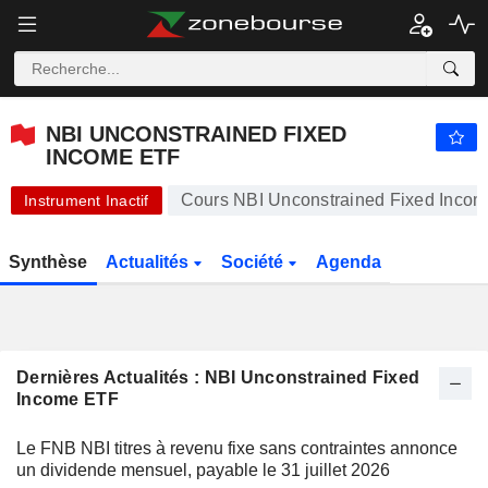
NBI UNCONSTRAINED FIXED INCOME ETF
26,61
$
+0,19 %
NBI UNCONSTRAINED FIXED
INCOME ETF
Cours NBI Unconstrained Fixed Inco
Instrument Inactif
Synthèse
Actualités
Société
Agenda
Dernières Actualités : NBI Unconstrained Fixed
Income ETF
Le FNB NBI titres à revenu fixe sans contraintes annonce
un dividende mensuel, payable le 31 juillet 2026