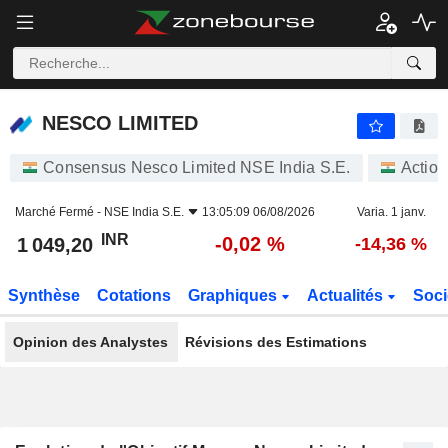
NESCO LIMITED
1 049,20
₹
-0,02 %
NESCO LIMITED
Consensus Nesco Limited NSE India S.E.
Action
Marché Fermé -
NSE India S.E.
13:05:09 06/08/2026
Varia. 1 janv.
INR
-0,02 %
1 049,20
-14,36 %
Synthèse
Cotations
Graphiques
Actualités
Soci
Opinion des Analystes
Révisions des Estimations