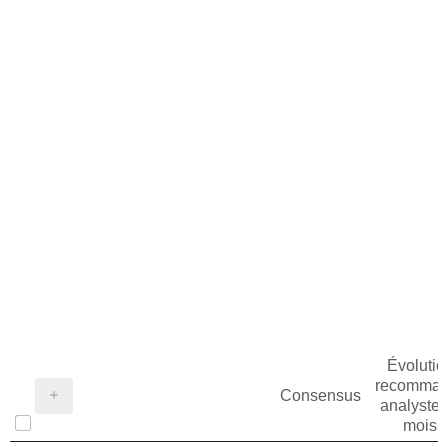
Évolutio
recomman
Consensus
analystes
mois