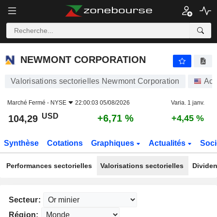
NEWMONT CORPORATION
104,29
$
+6,71 %
NEWMONT CORPORATION
Valorisations sectorielles Newmont Corporation
Act
Marché Fermé -
NYSE
22:00:03 05/08/2026
Varia. 1 janv.
USD
+6,71 %
104,29
+4,45 %
Synthèse
Cotations
Graphiques
Actualités
Soci
Performances sectorielles
Valorisations sectorielles
Dividen
Secteur:
Région: