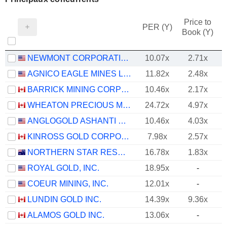
Price to
PER (Y)
Book (Y)
NEWMONT CORPORATION
10.07x
2.71x
AGNICO EAGLE MINES LIMITED
11.82x
2.48x
BARRICK MINING CORPORATION
10.46x
2.17x
WHEATON PRECIOUS METALS CORP.
24.72x
4.97x
ANGLOGOLD ASHANTI PLC
10.46x
4.03x
KINROSS GOLD CORPORATION
7.98x
2.57x
NORTHERN STAR RESOURCES LIMITED
16.78x
1.83x
ROYAL GOLD, INC.
18.95x
-
COEUR MINING, INC.
12.01x
-
LUNDIN GOLD INC.
14.39x
9.36x
ALAMOS GOLD INC.
13.06x
-