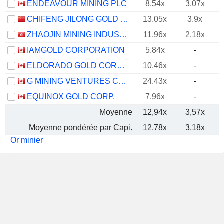
ENDEAVOUR MINING PLC
8.54x
3.07x
CHIFENG JILONG GOLD MINING GROUP LIMITED
13.05x
3.9x
ZHAOJIN MINING INDUSTRY COMPANY LIMITED
11.96x
2.18x
IAMGOLD CORPORATION
5.84x
-
ELDORADO GOLD CORPORATION
10.46x
-
G MINING VENTURES CORP.
24.43x
-
EQUINOX GOLD CORP.
7.96x
-
Moyenne
12,94x
3,57x
Moyenne pondérée par Capi.
12,78x
3,18x
Or minier