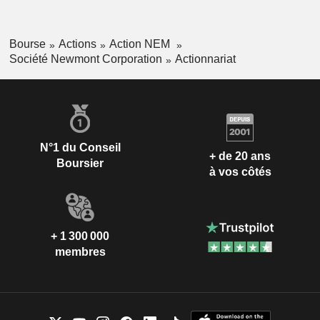
Brésil
0,02 %
Arabie Saoudite
0,01 %
Bourse
Actions
Action NEM
Chine
0,01 %
Société Newmont Corporation
Actionnariat
Îles Cayman
0,01 %
N°1 du Conseil
+ de 20 ans
Boursier
à vos côtés
+ 1 300 000
membres