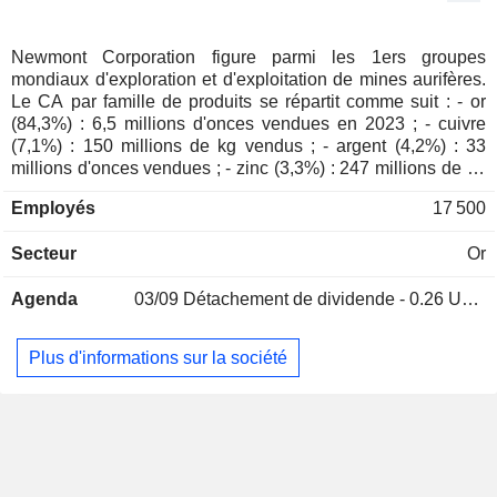
Irlande
0,28 %
Luxembourg
0,16 %
Newmont Corporation figure parmi les 1ers groupes
mondiaux d'exploration et d'exploitation de mines aurifères.
Autriche
0,15 %
Le CA par famille de produits se répartit comme suit : - or
Personnes physiques
0,09 %
(84,3%) : 6,5 millions d'onces vendues en 2023 ; - cuivre
(7,1%) : 150 millions de kg vendus ; - argent (4,2%) : 33
Nouvelle-Zélande
0,09 %
millions d'onces vendues ; - zinc (3,3%) : 247 millions de kg
vendus ; - plomb (1,1%) : 97 millions de kg vendus. A fin
Finlande
0,08 %
Employés
17 500
2024, le groupe dispose de 21 sites de production implantés
Afrique du Sud
0,05 %
en Amérique du Nord (11), en Australie (4), en Amérique du
Secteur
Or
Sud (3), en Afrique (2) et en Nouvelle Guinée. La répartition
Pologne
0,04 %
géographique du CA est la suivante : Etats-Unis (0,1%),
Singapour
0,04 %
Agenda
03/09
Détachement de dividende - 0.26 USD
Royaume Uni (58,7%), Corée du Sud (10,5%), Japon
(10,3%), Philippines (3,8%), Suisse (3,4%), Mexique (3,2%)
Espagne
0,04 %
Australie (2,2%), et autres (7,8%).
Plus d'informations sur la société
Mexique
0,04 %
Taïwan
0,03 %
République Tchèque
0,03 %
Porto Rico
0,03 %