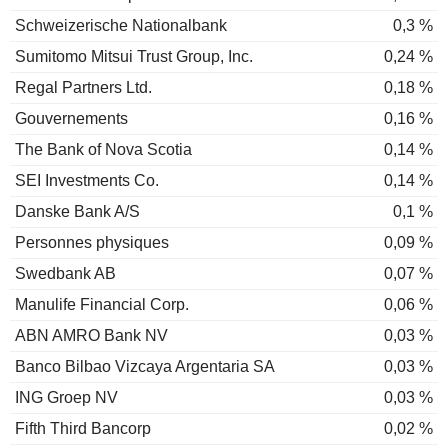
Schweizerische Nationalbank
0,3 %
Sumitomo Mitsui Trust Group, Inc.
0,24 %
Regal Partners Ltd.
0,18 %
Gouvernements
0,16 %
The Bank of Nova Scotia
0,14 %
SEI Investments Co.
0,14 %
Danske Bank A/S
0,1 %
Personnes physiques
0,09 %
Swedbank AB
0,07 %
Manulife Financial Corp.
0,06 %
ABN AMRO Bank NV
0,03 %
Banco Bilbao Vizcaya Argentaria SA
0,03 %
ING Groep NV
0,03 %
Fifth Third Bancorp
0,02 %