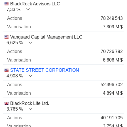
Nom
Actions
%
Valorisation
BlackRock Advisors LLC
7,33 %
78 249 543
7 309 M $
Vanguard Capital Management LLC
6,625 %
70 726 792
6 606 M $
STATE STREET CORPORATION
4,908 %
52 396 702
4 894 M $
BlackRock Life Ltd.
3,765 %
40 191 705
3 754 M $