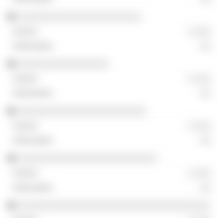
░░░░░░░░░░░░░░░░░░░░░░░
░ ░░░
░░
░░░░░░░░░░░░░░░░░
░ ░░░
░░
░░░░░░░░░░░░░░░░░░░░░░░░
░ ░░░
░░
░░░░░░░░░░░░░░░░░░░░░░░░░░
░ ░░░
░░
░░░░░░░░░░░░░░░░░░░░░░░░░░░░░░░░░░░░