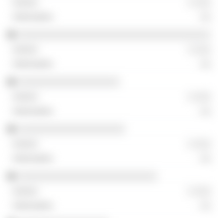
░ ░░░
░░
░░░░░░░░░░░░░░░░░░░░░░░░░░░░░░░░░░░░
░ ░░░
░░
░░░░░░░░░░░░░░░░░░░
░ ░░░
░░
░░░░░░░░░░░░░░░░░░░░
░ ░░░
░░
░░░░░░░░░░░░░░░░░░░░░░░░░░
░ ░░░
░░