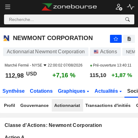
NEWMONT CORPORATION
112,98
$
+7,16 %
NEWMONT CORPORATION
Actionnariat Newmont Corporation
Actions
NEM
Marché Fermé -
NYSE
22:00:02 07/08/2026
Pré-ouverture
13:40:11
USD
+7,16 %
112,98
115,10
+1,87 %
Synthèse
Cotations
Graphiques
Actualités
Soci
Profil
Gouvernance
Actionnariat
Transactions d'initiés
Classe d'Actions: Newmont Corporation
Flottant
Action A