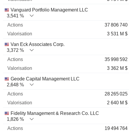
Vanguard Portfolio Management LLC
3,541 %
37 806 740
3 531 M $
Van Eck Associates Corp.
3,372 %
35 998 592
3 362 M $
Geode Capital Management LLC
2,648 %
28 265 025
2 640 M $
Fidelity Management & Research Co. LLC
1,826 %
19 494 764