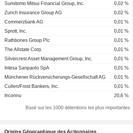
Sumitomo Mitsui Financial Group, Inc.
0,02 %
Zurich Insurance Group AG
0,02 %
Commerzbank AG
0,01 %
Sprott, Inc.
0,01 %
Rathbones Group Plc
0,01 %
The Allstate Corp.
0,01 %
Silvercrest Asset Management Group, Inc.
0,01 %
Intesa Sanpaolo SpA
0,01 %
Münchener Rückversicherungs-Gesellschaft AG
0,01 %
Cullen/Frost Bankers, Inc.
0,01 %
Inconnu
20,6 %
Basé sur les 1000 détentions les plus importantes
Origine Géographique des Actionnaires