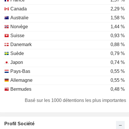
Canada
2,29 %
Australie
1,58 %
Norvège
1,44 %
Suisse
0,93 %
Danemark
0,88 %
Suède
0,79 %
Japon
0,74 %
Pays-Bas
0,55 %
Allemagne
0,55 %
Bermudes
0,48 %
Hong Kong
0,45 %
Basé sur les 1000 détentions les plus importantes
Corée du Sud
0,42 %
Italie
0,34 %
Profil Société
Belgique
0,29 %