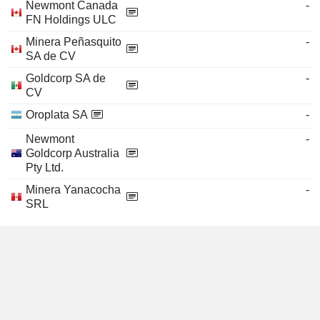
Newmont Canada
-
FN Holdings ULC
Minera Peñasquito
-
SA de CV
Goldcorp SA de
-
CV
Oroplata SA
-
Newmont
-
Goldcorp Australia
Pty Ltd.
Minera Yanacocha
-
SRL