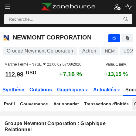
NEWMONT CORPORATION
112,98
$
+7,16 %
NEWMONT CORPORATION
Groupe Newmont Corporation
Action
NEM
US65
Marché Fermé -
NYSE
22:00:02 07/08/2026
Varia. 1 janv.
USD
+7,16 %
112,98
+13,15 %
Synthèse
Cotations
Graphiques
Actualités
Soci
Profil
Gouvernance
Actionnariat
Transactions d'initiés
Groupe Newmont Corporation : Graphique
Relationnel