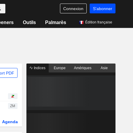
Connexion
S'abonner
eeners
Outils
Palmarès
Édition française
Indices
Europe
Amériques
Asie
ort PDF
ZM
Agenda
Secteur
Dérivés
Fonds et ETFs