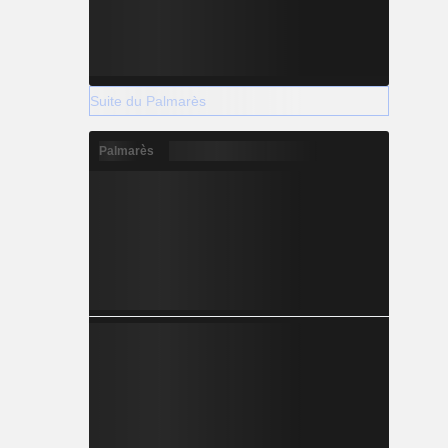
Suite du Palmarès
Palmarès