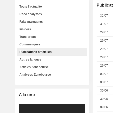
Publicat
Toute l'actualité
Reco analystes
31/07
Faits marquants
31/07
Insiders
29/07
Transcripts
29/07
Communiqués
29/07
Publications officielles
29/07
Autres langues
29/07
Articles Zonebourse
03/07
Analyses Zonebourse
03/07
30/06
A la une
30/06
09/06