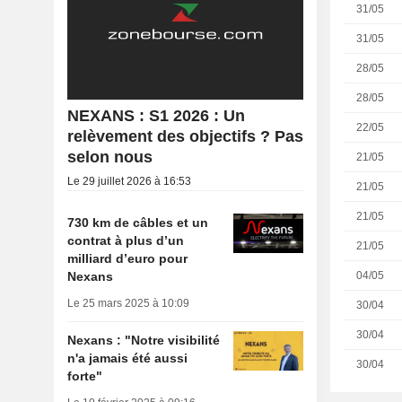
31/05
31/05
28/05
28/05
NEXANS : S1 2026 : Un
22/05
relèvement des objectifs ? Pas
selon nous
21/05
Le 29 juillet 2026 à 16:53
21/05
21/05
730 km de câbles et un
contrat à plus d’un
21/05
milliard d’euro pour
04/05
Nexans
Le 25 mars 2025 à 10:09
30/04
30/04
Nexans : "Notre visibilité
n'a jamais été aussi
30/04
forte"