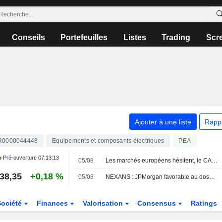
Conseils
Portefeuilles
Listes
Trading
Scr
Ajouter à une liste
Rapp
R0000044448
Equipements et composants électriques
PEA
Pré-ouverture
07:13:13
05/08
Les marchés européens hésitent, le CAC 40 continue de battre des records
38,35
+0,18 %
05/08
NEXANS : JPMorgan favorable au dossier
Société
Finances
Valorisation
Consensus
Ratings