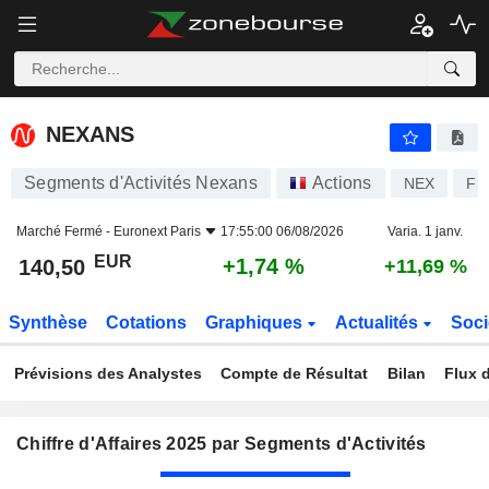
NEXANS
140,50
€
+1,74 %
NEXANS
Segments d'Activités Nexans
Actions
NEX
FR
Marché Fermé -
Euronext Paris
17:55:00 06/08/2026
Varia. 1 janv.
EUR
+1,74 %
140,50
+11,69 %
Synthèse
Cotations
Graphiques
Actualités
Soci
Prévisions des Analystes
Compte de Résultat
Bilan
Flux d
Chiffre d'Affaires 2025 par Segments d'Activités