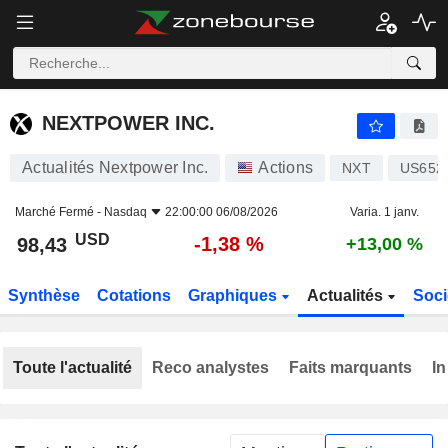
NEXTPOWER INC.
98,43
$
-1,38 %
NEXTPOWER INC.
Actualités Nextpower Inc.
Actions
NXT
US652
Marché Fermé -
Nasdaq
22:00:00 06/08/2026
Varia. 1 janv.
USD
-1,38 %
98,43
+13,00 %
Synthèse
Cotations
Graphiques
Actualités
Soci
Toute l'actualité
Reco analystes
Faits marquants
In