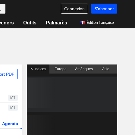
Connexion
S'abonner
eeners
Outils
Palmarès
Édition française
Indices
Europe
Amériques
Asie
ort PDF
MT
MT
Agenda
Secteur
Dérivés
Fonds et ETFs