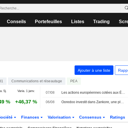
Conseils
Portefeuilles
Listes
Trading
Scr
Ajouter à une liste
Rapp
81
Communications et réseautage
PEA
a. 5j.
Varia. 1 janv.
07/08
Les actions européennes cotées aux États-Unis sous forme d'ADR progressent lors de la séance de vendredi
49 %
+46,37 %
06/08
Ooredoo investit dans Zankore, une plateforme indonésienne de calcul IA et de neocloud
Société
Finances
Valorisation
Consensus
Ratings