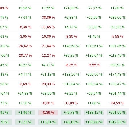
,09 %
+9,98 %
+3,56 %
+24,80 %
+27,75 %
+1,80 %
,75 %
+7,69 %
-38,89 %
+2,33 %
+22,96 %
+232,06 %
,07 %
-8,38 %
-11,65 %
+6,73 %
+33,82 %
+81,80 %
,63 %
-3,05 %
-10,80 %
-8,30 %
+1,49 %
-5,58 %
,02 %
-26,42 %
-21,64 %
+140,68 %
+270,61 %
+297,86 %
,06 %
-28,77 %
-12,27 %
+85,82 %
+139,64 %
+118,49 %
,45 %
+8,52 %
+4,72 %
-8,25 %
-5,55 %
+89,52 %
,48 %
+4,77 %
+21,18 %
+133,26 %
+206,56 %
+174,43 %
,93 %
-2,69 %
-23,33 %
+119,64 %
+285,24 %
+256,47 %
,04 %
+24,83 %
+23,60 %
+8,22 %
+29,54 %
+301,44 %
,72 %
+2,50 %
-8,28 %
-11,09 %
+1,88 %
-24,59 %
,91 %
+1,96 %
-0,39 %
+49,78 %
+138,12 %
+291,55 %
,76 %
+5,22 %
+13,91 %
+48,13 %
+129,88 %
+317,32 %