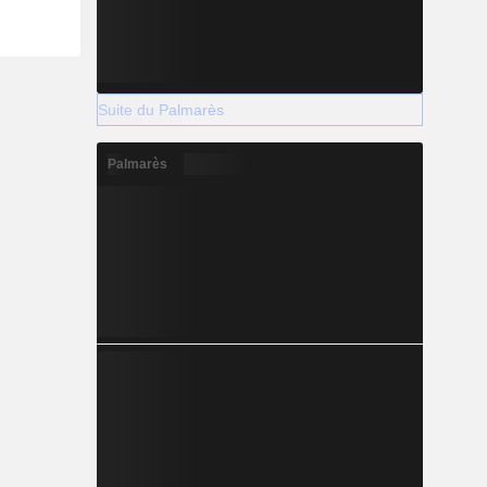
Suite du Palmarès
Palmarès