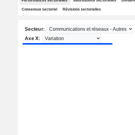
Performances sectorielles
Valorisations sectorielles
Dividen
Consensus sectoriel
Révisions sectorielles
Secteur:
Axe X: