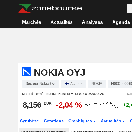
Marchés
Actualités
Analyses
Agenda
NOKIA OYJ
Secteur Nokia Oyj
Actions
NOKIA
FI00090006
Marché Fermé -
Nasdaq Helsinki
18:00:00 07/08/2026
Vari
8,156
-2,04 %
EUR
+2,
Synthèse
Cotations
Graphiques
Actualités