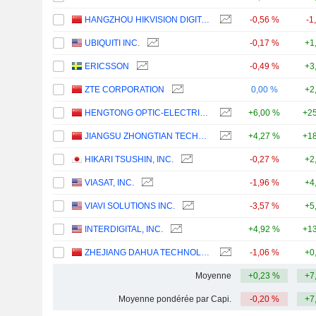
HANGZHOU HIKVISION DIGITAL TECHNOLOGY CO., LTD.
-0,56 %
-1
UBIQUITI INC.
-0,17 %
+1
ERICSSON
-0,49 %
+3
ZTE CORPORATION
0,00 %
+2
HENGTONG OPTIC-ELECTRIC CO., LTD.
+6,00 %
+25
JIANGSU ZHONGTIAN TECHNOLOGY CO., LTD.
+4,27 %
+18
HIKARI TSUSHIN, INC.
-0,27 %
+2
VIASAT, INC.
-1,96 %
+4
VIAVI SOLUTIONS INC.
-3,57 %
+5
INTERDIGITAL, INC.
+4,92 %
+13
ZHEJIANG DAHUA TECHNOLOGY CO., LTD.
-1,06 %
+0
Moyenne
+0,23 %
+7
Moyenne pondérée par Capi.
-0,20 %
+7