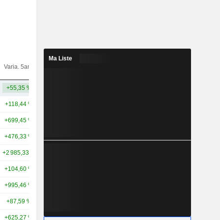
Ma Liste
Varia.
Varia. 5ans
Capi.($)
10ans
+55,35 %
+65,91 %
52,79 Md
+118,44 %
+291,20 %
479 Md
+699,45 %
+4 107,28 %
238 Md
+476,33 %
-
200 Md
+2 985,33 %
+14 486,94 %
160 Md
+104,60 %
+536,12 %
77,38 Md
+995,46 %
+2 741,27 %
69,26 Md
+87,59 %
+466,08 %
59,96 Md
+625,27 %
+1 939,52 %
58,38 Md