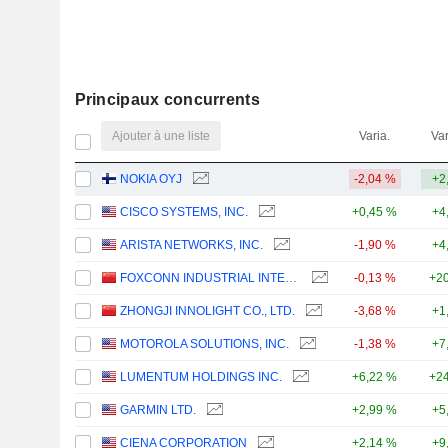
Principaux concurrents
Ajouter à une liste
Varia.
Var
NOKIA OYJ
-2,04 %
+2
CISCO SYSTEMS, INC.
+0,45 %
+4
ARISTA NETWORKS, INC.
-1,90 %
+4
FOXCONN INDUSTRIAL INTERNET CO., LTD.
-0,13 %
+20
ZHONGJI INNOLIGHT CO., LTD.
-3,68 %
+1
MOTOROLA SOLUTIONS, INC.
-1,38 %
+7
LUMENTUM HOLDINGS INC.
+6,22 %
+24
GARMIN LTD.
+2,99 %
+5
CIENA CORPORATION
+2,14 %
+9