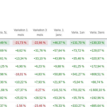
Variation 1
Variation 3
Varia. 1
ia. 5j.
Varia. 1an
Varia. 3ans
mois
mois
janv.
,49 %
-21,73 %
-22,66 %
+46,37 %
+131,70 %
+130,33 %
,69 %
+8,62 %
+31,76 %
+57,64 %
+73,72 %
+129,07 %
,61 %
+13,34 %
+33,10 %
+43,99 %
+35,46 %
+320,97 %
,25 %
+6,90 %
+6,23 %
+9,88 %
+91,25 %
+172,94 %
,98 %
-18,01 %
+4,83 %
+50,80 %
+341,27 %
+808,51 %
,30 %
+10,22 %
+7,93 %
+21,97 %
+5,04 %
+66,74 %
,68 %
+27,37 %
-0,27 %
+141,51 %
+701,02 %
+1 600,10 %
,82 %
+25,02 %
+28,52 %
+53,26 %
+35,78 %
+192,96 %
,37 %
-1,56 %
-23,46 %
+76,33 %
+333,27 %
+885,64 %