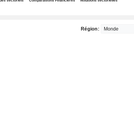
des sectoriels
Comparaisons Financières
Notations sectorielles
Région: