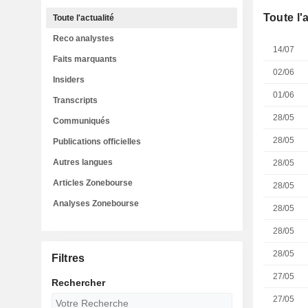
Toute l'
Toute l'actualité
Reco analystes
14/07
Faits marquants
02/06
Insiders
01/06
Transcripts
28/05
Communiqués
28/05
Publications officielles
Autres langues
28/05
Articles Zonebourse
28/05
Analyses Zonebourse
28/05
28/05
28/05
Filtres
27/05
Rechercher
27/05