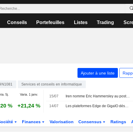
Conseils
Portefeuilles
Listes
Trading
Scr
Ajouter à une liste
Rapp
9N1081
Services et conseils en informatique
ia. 5j.
Varia. 1 janv.
15/07
Iren nomme Eric Hammersley au poste de Chief Information Security Officer
,20 %
+21,24 %
14/07
Les plateformes Edge de GigaIO désormais certifiées pour Nutanix Kubernetes Platform et Enterprise AI, résolvant le défi du " dernier kilomètre » de l'IA générative tactique
Société
Finances
Valorisation
Consensus
Ratings