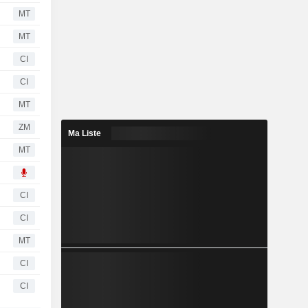
MT
MT
CI
CI
MT
ZM
Ma Liste
MT
CI
CI
MT
CI
CI