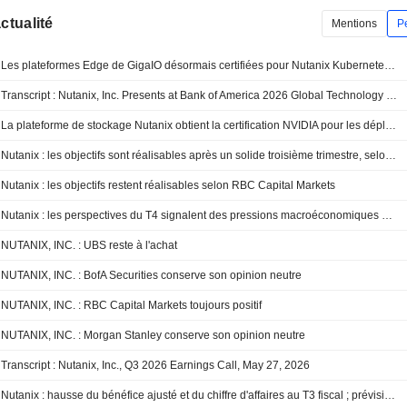
actualité
Mentions
P
Les plateformes Edge de GigaIO désormais certifiées pour Nutanix Kubernetes Platform et Enterprise AI, résolvant le défi du " dernier kilomètre » de l'IA générative tactique
Transcript : Nutanix, Inc. Presents at Bank of America 2026 Global Technology Conference, Jun-02-2026 02:00 PM
La plateforme de stockage Nutanix obtient la certification NVIDIA pour les déploiements d'IA en entreprise
Nutanix : les objectifs sont réalisables après un solide troisième trimestre, selon RBC
Nutanix : les objectifs restent réalisables selon RBC Capital Markets
Nutanix : les perspectives du T4 signalent des pressions macroéconomiques et logistiques, selon Morgan Stanley
NUTANIX, INC. : UBS reste à l'achat
NUTANIX, INC. : BofA Securities conserve son opinion neutre
NUTANIX, INC. : RBC Capital Markets toujours positif
NUTANIX, INC. : Morgan Stanley conserve son opinion neutre
Transcript : Nutanix, Inc., Q3 2026 Earnings Call, May 27, 2026
Nutanix : hausse du bénéfice ajusté et du chiffre d'affaires au T3 fiscal ; prévisions établies pour le T4