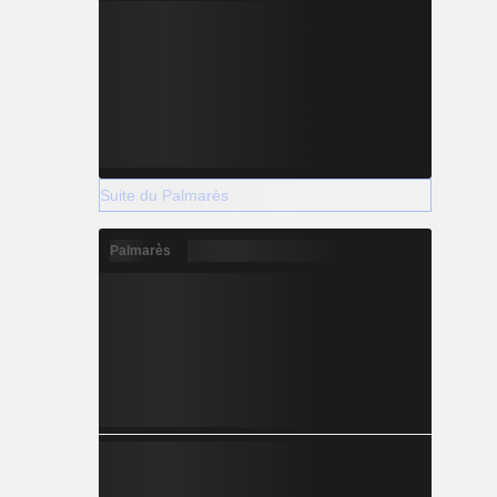
Suite du Palmarès
Palmarès