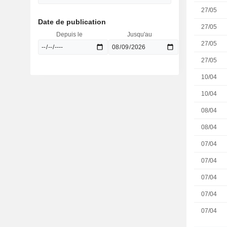
27/05
Date de publication
27/05
Depuis le
Jusqu'au
27/05
27/05
10/04
10/04
08/04
08/04
07/04
07/04
07/04
07/04
07/04