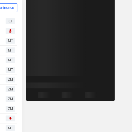
ertinence
CI
MT
MT
MT
MT
ZM
ZM
ZM
ZM
MT