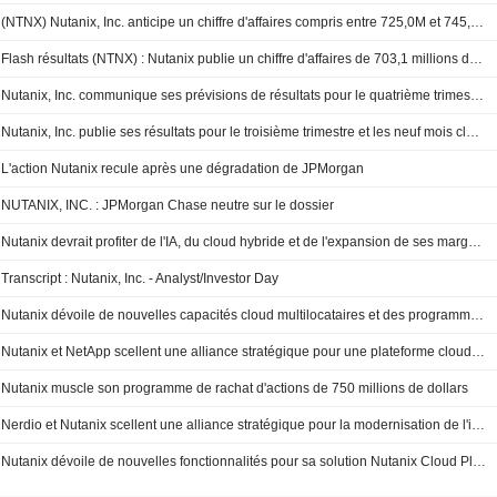
(NTNX) Nutanix, Inc. anticipe un chiffre d'affaires compris entre 725,0M et 745,0M de dollars pour le quatrième trimestre
Flash résultats (NTNX) : Nutanix publie un chiffre d'affaires de 703,1 millions de dollars au T3, contre 686,3 millions attendus par le consensus FactSet
Nutanix, Inc. communique ses prévisions de résultats pour le quatrième trimestre 2026
Nutanix, Inc. publie ses résultats pour le troisième trimestre et les neuf mois clos le 30 avril 2026
L'action Nutanix recule après une dégradation de JPMorgan
NUTANIX, INC. : JPMorgan Chase neutre sur le dossier
Nutanix devrait profiter de l'IA, du cloud hybride et de l'expansion de ses marges, selon RBC
Transcript : Nutanix, Inc. - Analyst/Investor Day
Nutanix dévoile de nouvelles capacités cloud multilocataires et des programmes de validation de services
Nutanix et NetApp scellent une alliance stratégique pour une plateforme cloud moderne
Nutanix muscle son programme de rachat d'actions de 750 millions de dollars
Nerdio et Nutanix scellent une alliance stratégique pour la modernisation de l'informatique utilisateur
Nutanix dévoile de nouvelles fonctionnalités pour sa solution Nutanix Cloud Platform