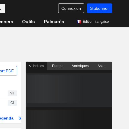
Connexion
S'abonner
eeners
Outils
Palmarès
Édition française
Indices
Europe
Amériques
Asie
ort PDF
MT
CI
Agenda
Secteur
Dérivés
Fonds et ETFs