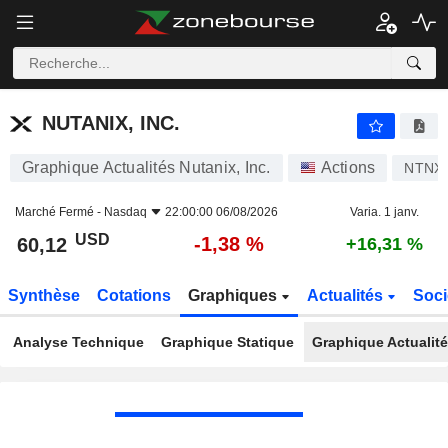
NUTANIX, INC.
60,12
$
-1,38 %
NUTANIX, INC.
Graphique Actualités Nutanix, Inc.
Actions
NTNX
Marché Fermé -
Nasdaq
22:00:00 06/08/2026
Varia. 1 janv.
USD
-1,38 %
60,12
+16,31 %
Synthèse
Cotations
Graphiques
Actualités
Soci
Analyse Technique
Graphique Statique
Graphique Actualit