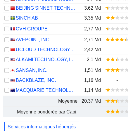
BEIJING SINNET TECHNOLOGY CO.,LTD
3,62 Md
SINCH AB
3,35 Md
OVH GROUPE
2,77 Md
AVEPOINT, INC.
2,71 Md
UCLOUD TECHNOLOGY CO., LTD.
2,42 Md
-
ALKAMI TECHNOLOGY, INC.
2,1 Md
SANSAN, INC.
1,51 Md
BACKBLAZE, INC.
1,16 Md
-
MACQUARIE TECHNOLOGY GROUP LIMITED
1,14 Md
Moyenne
20,37 Md
Moyenne pondérée par Capi.
Services informatiques hébergés