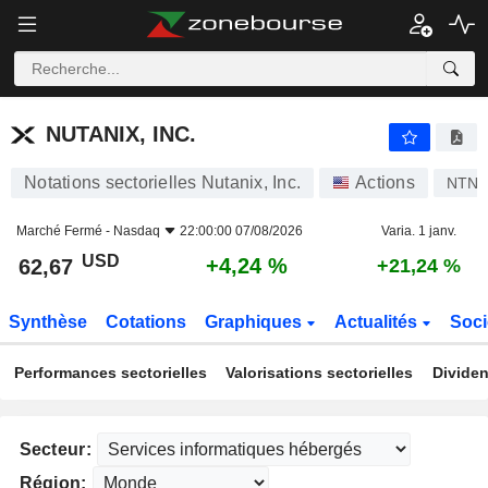
NUTANIX, INC.
62,67
$
+4,24 %
NUTANIX, INC.
Notations sectorielles Nutanix, Inc.
Actions
NTN
Marché Fermé -
Nasdaq
22:00:00 07/08/2026
Varia. 1 janv.
USD
+4,24 %
62,67
+21,24 %
Synthèse
Cotations
Graphiques
Actualités
Soci
Performances sectorielles
Valorisations sectorielles
Dividen
Secteur:
Région: