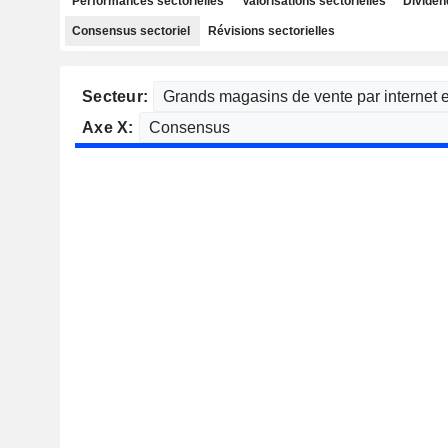
Performances sectorielles
Valorisations sectorielles
Dividen
Consensus sectoriel
Révisions sectorielles
Secteur:
Axe X: