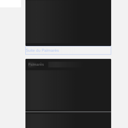
Suite du Palmarès
Palmarès