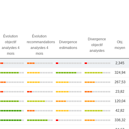
Évolution
Évolution
Divergence
objectif
recommandations
Divergence
Obj.
objectif
analystes 4
analystes 4
estimations
moyen
analystes
mois
mois
2,345
324,94
267,53
23,82
120,04
42,82
336,32