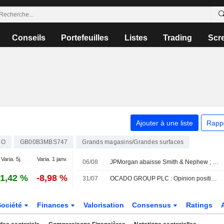
Conseils
Portefeuilles
Listes
Trading
Scr
Ajouter à une liste
Rapp
DO
GB00B3MBS747
Grands magasins/Grandes surfaces
Varia. 5j.
Varia. 1 janv.
06/08
JPMorgan abaisse Smith & Nephew ; les courtiers plébiscitent Next
1,42 %
-8,98 %
31/07
OCADO GROUP PLC : Opinion positive de AlphaValue/Baader Europe
Société
Finances
Valorisation
Consensus
Ratings