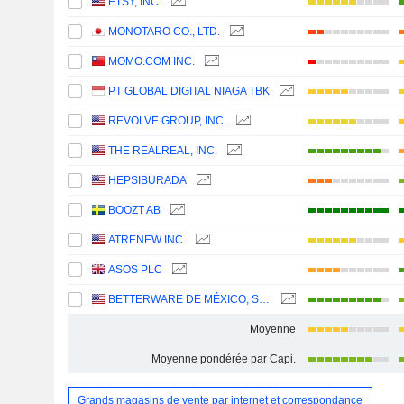
ETSY, INC.
MONOTARO CO., LTD.
MOMO.COM INC.
PT GLOBAL DIGITAL NIAGA TBK
REVOLVE GROUP, INC.
THE REALREAL, INC.
HEPSIBURADA
BOOZT AB
ATRENEW INC.
ASOS PLC
BETTERWARE DE MÉXICO, S.A.P.I. DE C.V.
Moyenne
Moyenne pondérée par Capi.
Grands magasins de vente par internet et correspondance