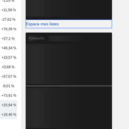
-1,03 %
24
+11,58 %
11
-27,62 %
5
Espace mes listes
+76,36 %
1
Palmarès
+27,1 %
13
+46,34 %
8
+19,57 %
3
+0,69 %
5
+57,07 %
3
-8,01 %
12
+73,91 %
3
+20,94 %
16
+18,46 %
57