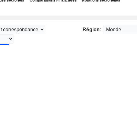
des sectoriels
Comparaisons Financières
Notations sectorielles
Région: