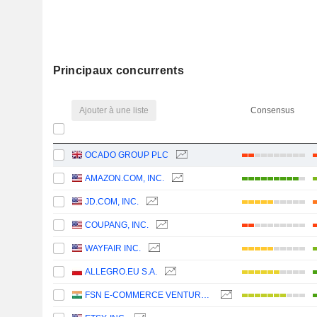
Principaux concurrents
Ajouter à une liste
Consensus
OCADO GROUP PLC
AMAZON.COM, INC.
JD.COM, INC.
COUPANG, INC.
WAYFAIR INC.
ALLEGRO.EU S.A.
FSN E-COMMERCE VENTURES LIMITED