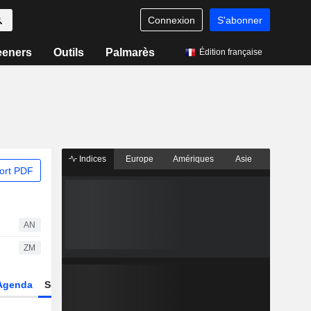
Connexion
S'abonner
eeners
Outils
Palmarès
Édition française
Indices
Europe
Amériques
Asie
ort PDF
AN
ZM
Agenda
Secteur
Dérivés
Fonds et ETFs