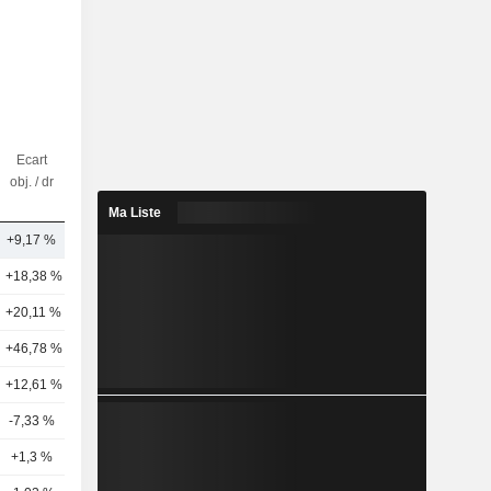
Ecart
Nbr
obj. / dr
d'analystes
Ma Liste
+9,17 %
12
+18,38 %
59
+20,11 %
35
+46,78 %
18
+12,61 %
27
-7,33 %
17
+1,3 %
25