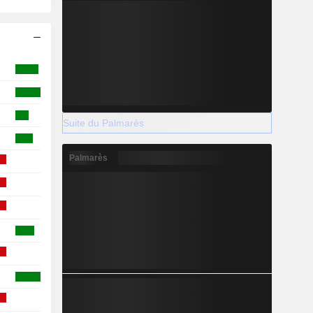
Suite du Palmarès
Palmarès