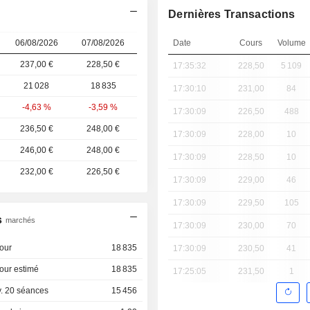
Dernières Transactions
06/08/2026
07/08/2026
Date
Cours
Volume
237,00 €
228,50 €
17:35:32
228,50
5 109
21 028
18 835
17:30:10
231,00
84
-4,63 %
-3,59 %
17:30:09
226,50
488
236,50 €
248,00 €
17:30:09
228,00
10
246,00 €
248,00 €
17:30:09
228,50
10
232,00 €
226,50 €
17:30:09
229,00
46
17:30:09
229,50
105
s
marchés
17:30:09
230,00
70
our
18 835
17:30:09
230,50
41
our estimé
18 835
17:25:05
231,50
1
. 20 séances
15 456