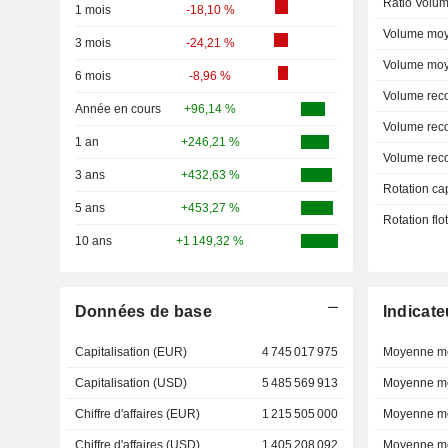
Ratio Volum
1 mois
-18,10 %
Volume moy
3 mois
-24,21 %
Volume moy
6 mois
-8,96 %
Volume rec
Année en cours
+96,14 %
Volume rec
1 an
+246,21 %
Volume rec
3 ans
+432,63 %
Rotation ca
5 ans
+453,27 %
Rotation fl
10 ans
+1 149,32 %
Données de base
Indicate
Capitalisation (EUR)
4 745 017 975
Moyenne mo
Capitalisation (USD)
5 485 569 913
Moyenne mo
Chiffre d'affaires (EUR)
1 215 505 000
Moyenne mo
Chiffre d'affaires (USD)
1 405 208 092
Moyenne mo