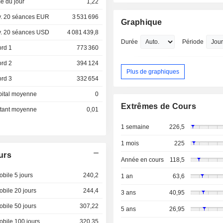
e du jour
1,22
. 20 séances EUR
3 531 696
Graphique
. 20 séances USD
4 081 439,8
Durée
Période
ord 1
773 360
ord 2
394 124
Plus de graphiques
ord 3
332 654
pital moyenne
0
Extrêmes de Cours
ottant moyenne
0,01
1 semaine
226,5
1 mois
225
urs
Année en cours
118,5
bile 5 jours
240,2
1 an
63,6
bile 20 jours
244,4
3 ans
40,95
bile 50 jours
307,22
5 ans
26,95
bile 100 jours
320,35