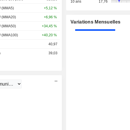
10 ans
17,76
 / (MMA5)
+5,12 %
 / (MMA20)
+6,96 %
Variations Mensuelles
 / (MMA50)
+34,45 %
 / (MMA100)
+40,20 %
40,97
s
39,03