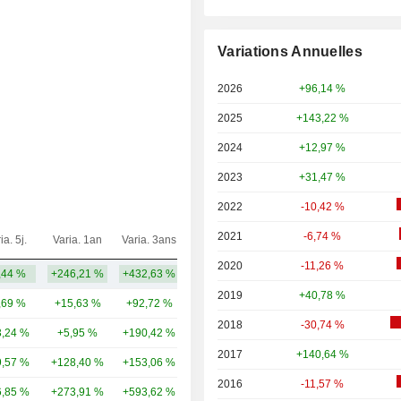
Variations Annuelles
2026
+96,14 %
2025
+143,22 %
2024
+12,97 %
2023
+31,47 %
2022
-10,42 %
2021
-6,74 %
ia. 5j.
Varia. 1an
Varia. 3ans
Capi.($)
2020
-11,26 %
,44 %
+246,21 %
+432,63 %
5,49 Md
2019
+40,78 %
,69 %
+15,63 %
+92,72 %
62,9 Md
2018
-30,74 %
,24 %
+5,95 %
+190,42 %
12,06 Md
2017
+140,64 %
,57 %
+128,40 %
+153,06 %
12,03 Md
2016
-11,57 %
,85 %
+273,91 %
+593,62 %
8,53 Md