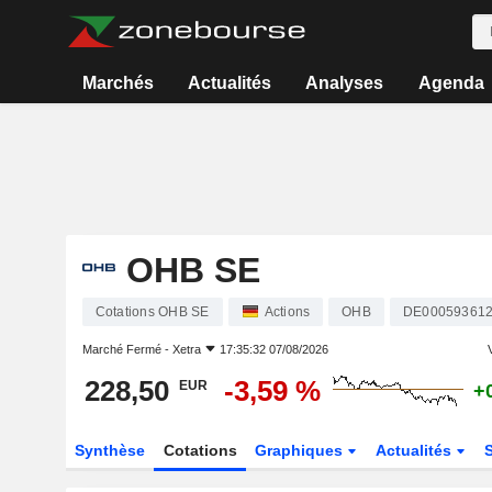
Marchés
Actualités
Analyses
Agenda
OHB SE
Cotations OHB SE
Actions
OHB
DE00059361
Marché Fermé -
Xetra
17:35:32 07/08/2026
V
228,50
-3,59 %
EUR
+
Synthèse
Cotations
Graphiques
Actualités