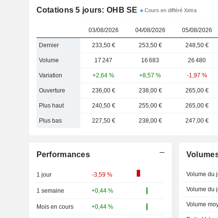
Cotations 5 jours: OHB SE
Cours en différé Xetra
03/08/2026
04/08/2026
05/08/2026
Dernier
233,50 €
253,50 €
248,50 €
Volume
17 247
16 683
26 480
Variation
+2,64 %
+8,57 %
-1,97 %
Ouverture
236,00 €
238,00 €
265,00 €
Plus haut
240,50 €
255,00 €
265,00 €
Plus bas
227,50 €
238,00 €
247,00 €
Performances
Volume
Volume du j
1 jour
-3,59 %
Volume du j
1 semaine
+0,44 %
Volume moy
Mois en cours
+0,44 %