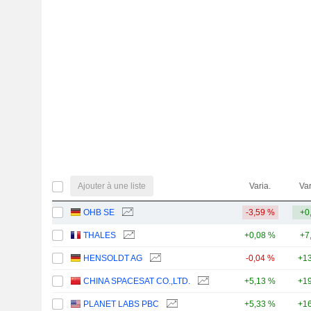
Ajouter à une liste
Varia.
Var
OHB SE
-3,59 %
+0
THALES
+0,08 %
+7
HENSOLDT AG
-0,04 %
+13
CHINA SPACESAT CO.,LTD.
+5,13 %
+19
PLANET LABS PBC
+5,33 %
+16