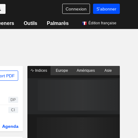
Connexion
S'abonner
eeners
Outils
Palmarès
Édition française
Indices
Europe
Amériques
Asie
ort PDF
DP
CI
Agenda
Secteur
Dérivés