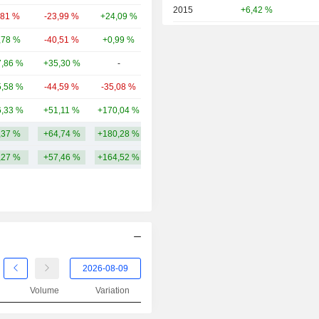
2015
+6,42 %
,81 %
-23,99 %
+24,09 %
3,31 Md
2014
+12,25 %
,78 %
-40,51 %
+0,99 %
1,23 Md
2013
+15,84 %
,86 %
+35,30 %
-
1,13 Md
2012
+32,89 %
,58 %
-44,59 %
-35,08 %
630 M
2011
-31,33 %
,33 %
+51,11 %
+170,04 %
581 M
2010
+48,21 %
,37 %
+64,74 %
+180,28 %
10,79 Md
2009
+40,00 %
,27 %
+57,46 %
+164,52 %
2008
-41,13 %
2007
+17,66 %
2006
+50,00 %
2005
+5,48 %
2004
+7,04 %
Volume
Variation
2003
+116,51 %
2002
-26,57 %