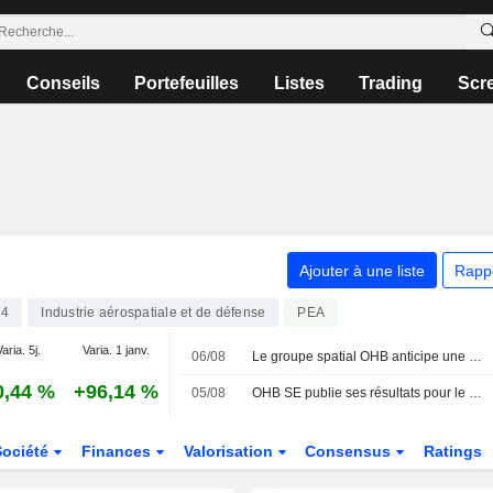
Conseils
Portefeuilles
Listes
Trading
Scr
Ajouter à une liste
Rapp
24
Industrie aérospatiale et de défense
PEA
aria. 5j.
Varia. 1 janv.
06/08
Le groupe spatial OHB anticipe une accélération de sa croissance au second semestre
0,44 %
+96,14 %
05/08
OHB SE publie ses résultats pour le deuxième trimestre et le premier semestre clos le 30 juin 2026
Société
Finances
Valorisation
Consensus
Ratings