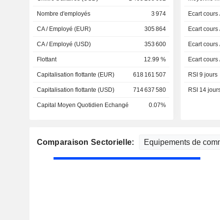
Nombre d'employés
3 974
Ecart cours
CA / Employé (EUR)
305 864
Ecart cours
CA / Employé (USD)
353 600
Ecart cours
Flottant
12.99 %
Ecart cours
Capitalisation flottante (EUR)
618 161 507
RSI 9 jours
Capitalisation flottante (USD)
714 637 580
RSI 14 jour
Capital Moyen Quotidien Echangé
0.07%
Comparaison Sectorielle: