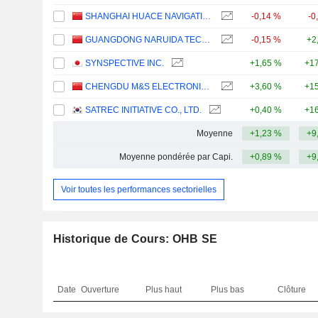
SHANGHAI HUACE NAVIGATION TECHNOLOGY LTD
-0,14 %
-0
GUANGDONG NARUIDA TECHNOLOGY CO., LTD.
-0,15 %
+2
SYNSPECTIVE INC.
+1,65 %
+17
CHENGDU M&S ELECTRONICS TECHNOLOGY CO.,LTD.
+3,60 %
+15
SATREC INITIATIVE CO., LTD.
+0,40 %
+16
Moyenne
+1,23 %
+9
Moyenne pondérée par Capi.
+0,89 %
+9
Voir toutes les performances sectorielles
Historique de Cours: OHB SE
Date
Ouverture
Plus haut
Plus bas
Clôture