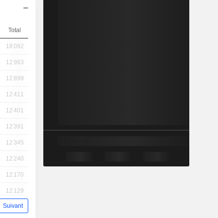
Total
18 092
12 983
12 899
12 411
12 401
12 391
12 345
12 240
12 170
12 129
Suivant