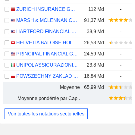
ZURICH INSURANCE GROUP LTD
112 Md
-
MARSH & MCLENNAN COMPANIES
91,37 Md
HARTFORD FINANCIAL SERVICES GROUP (THE), INC.
38,9 Md
-
HELVETIA BALOISE HOLDING AG
26,53 Md
PRINCIPAL FINANCIAL GROUP, INC.
24,59 Md
-
UNIPOL ASSICURAZIONI S.P.A.
23,8 Md
-
POWSZECHNY ZAKLAD UBEZPIECZE? SPÓLKA AKCYJNA
16,84 Md
-
Moyenne
65,99 Md
Moyenne pondérée par Capi.
Voir toutes les notations sectorielles