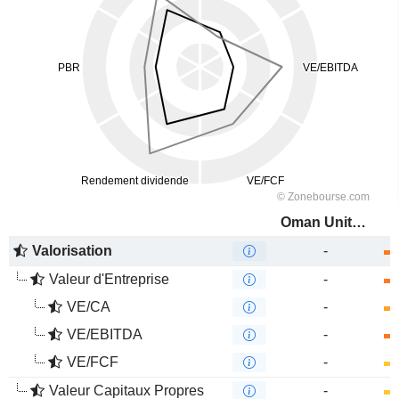
Oman United Insurance Company SAOG
Valorisation
-
Valeur d'Entreprise
-
VE/CA
-
VE/EBITDA
-
VE/FCF
-
Valeur Capitaux Propres
-