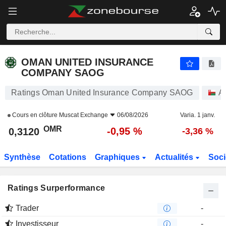
OMAN UNITED INSURANCE COMPANY SAOG
0,3120
﷼
-0,95 %
OMAN UNITED INSURANCE
COMPANY SAOG
Ratings Oman United Insurance Company SAOG
A
Cours en clôture
Muscat Exchange
06/08/2026
Varia. 1 janv.
OMR
-0,95 %
0,3120
-3,36 %
Synthèse
Cotations
Graphiques
Actualités
Soci
Ratings Surperformance
Trader
-
Investisseur
-