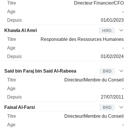
Directeur Financier/CFO
-
01/01/2023
Khawla Al Amri
HRO
Responsable des Ressources Humaines
-
01/02/2024
Administrateur
Titre
Age
Depuis
Said bin Faraj bin Said Al-Rabeea
BRD
Directeur/Membre du Conseil
-
27/07/2011
Faisal Al-Farsi
BRD
Directeur/Membre du Conseil
-