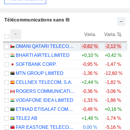
Télécommunications sans fil
Varia.
Varia. 5j.
OMANI QATARI TELECOMMUNICATIONS COMPANY SAOG
-0,62 %
-2,12 %
+
BHARTI AIRTEL LIMITED
+0,10 %
+0,42 %
SOFTBANK CORP.
-0,95 %
-1,47 %
MTN GROUP LIMITED
-1,36 %
-12,60 %
+
CELLNEX TELECOM, S.A.
+2,44 %
-1,82 %
-
ROGERS COMMUNICATIONS INC.
-0,36 %
-3,06 %
VODAFONE IDEA LIMITED
-1,33 %
-1,86 %
+
ETIHAD ETISALAT COMPANY
-0,48 %
+0,16 %
TELE2 AB
+1,46 %
-1,74 %
FAR EASTONE TELECOMMUNICATIONS CO., LTD.
0,00 %
-5,16 %
+