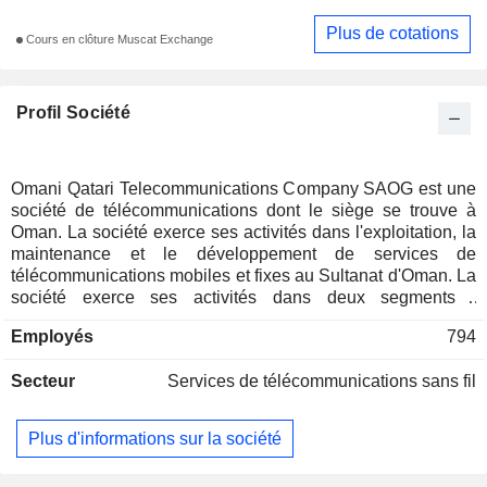
Plus de cotations
Cours en clôture Muscat Exchange
Profil Société
Omani Qatari Telecommunications Company SAOG est une
société de télécommunications dont le siège se trouve à
Oman. La société exerce ses activités dans l'exploitation, la
maintenance et le développement de services de
télécommunications mobiles et fixes au Sultanat d'Oman. La
société exerce ses activités dans deux segments :
l'exploitation du système mondial de communications
Employés
794
mobiles (GSM) pour les services prépayés et postpayés, la
vente d'équipements de télécommunications et d'autres
Secteur
Services de télécommunications sans fil
services associés, c'est-à-dire le segment mobile ; et la
fourniture de services vocaux et de données nationaux et
internationaux via la téléphonie fixe, la vente d'équipements
Plus d'informations sur la société
de télécommunications et d'autres services associés, c'est-
à-dire le segment de la téléphonie fixe. Les filiales de la