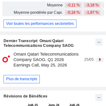
Moyenne
-0,11 %
-3,18 %
+
Moyenne pondérée par Capi.
-0,16 %
-1,97 %
Voir toutes les performances sectorielles
Dernier Transcript: Omani Qatari
Telecommunications Company SAOG
Omani Qatari Telecommunications
Company SAOG, Q1 2026
25/05
Earnings Call, May 25, 2026
Plus de transcripts
Révisions de Bénéfices