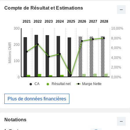
société comprennent Duqm Data Centre SAOC et Gulf
Tower Company SPC.
Compte de Résultat et Estimations
Plus de données financières
Notations