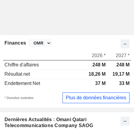
Finances
2026 *
2027 *
Chiffre d'affaires
248 M
248 M
Résultat net
18,26 M
19,17 M
Endettement Net
37 M
33 M
Plus de données financières
* Données estimées
Dernières Actualités : Omani Qatari
Telecommunications Company SAOG