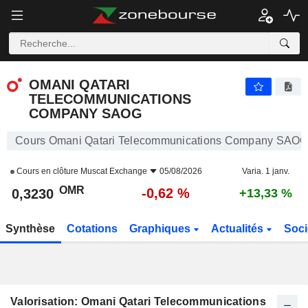
OMANI QATARI TELECOMMUNICATIONS COMPANY SAOG
0,3230
﷼
-0,62 %
OMANI QATARI
TELECOMMUNICATIONS
COMPANY SAOG
Cours Omani Qatari Telecommunications Company SAO
Cours en clôture
Muscat Exchange
05/08/2026
Varia. 1 janv.
OMR
-0,62 %
0,3230
+13,33 %
Synthèse
Cotations
Graphiques
Actualités
Soci
Valorisation: Omani Qatari Telecommunications