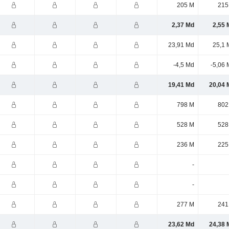
205 M
215
2,37 Md
2,55 
23,91 Md
25,1 
-4,5 Md
-5,06 
19,41 Md
20,04 
798 M
802
528 M
528
236 M
225
-
-
277 M
241
23,62 Md
24,38 