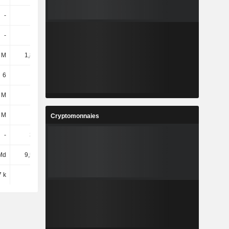
-
-
-
-
-
-
5,1 Md
84 M
 M
1,87 Md
2,32 Md
2,89 Md
6
6
6
6
 M
-
-
-
 M
-
-
-
Cryptomonnaies
-
375 M
592 M
416 M
Md
9,59 Md
13,72 Md
13,76 Md
7 k
4,78 k
5,18 k
6,33 k