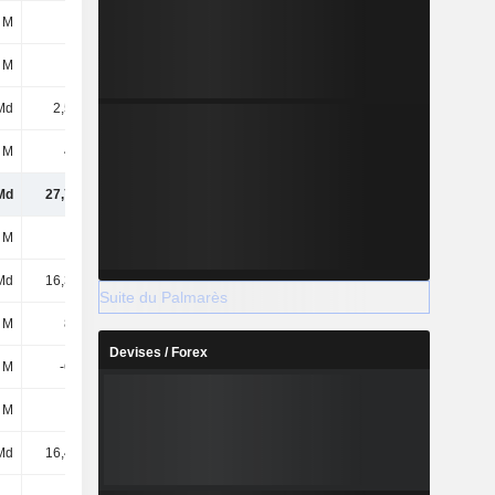
 M
74 M
154 M
183 M
 M
46 M
-
-
Md
2,59 Md
5,45 Md
6,35 Md
 M
433 M
594 M
420 M
Md
27,78 Md
41,94 Md
44,07 Md
 M
6 M
6 M
7 M
Md
16,32 Md
16,35 Md
20,96 Md
Suite du Palmarès
 M
868 M
1,58 Md
2,37 Md
Devises / Forex
 M
-677 M
-807 M
-829 M
 M
-33 M
-96 M
-27 M
Md
16,48 Md
17,04 Md
22,48 Md