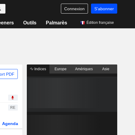
Connexion
S'abonner
eeners
Outils
Palmarès
Édition française
Indices
Europe
Amériques
Asie
ort PDF
RE
Agenda
Secteur
Dérivés
Fonds et ETFs