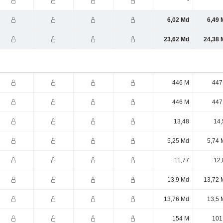
-
6,02 Md
6,49 
23,62 Md
24,38 
446 M
447
446 M
447
13,48
14,
5,25 Md
5,74 
11,77
12,
13,9 Md
13,72 
13,76 Md
13,5 
154 M
101