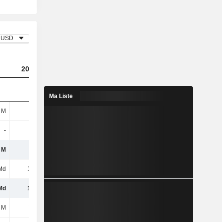
USD
2023
2024
2025
Ma Liste
 M
338 M
733 M
78 M
-
-
-
-
 M
338 M
733 M
78 M
Md
1,7 Md
2,33 Md
3,01 Md
Md
1,7 Md
2,33 Md
3,01 Md
 M
787 M
748 M
948 M