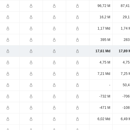
96,72 M
87,41
16,2 M
29,1
1,17 Md
1,74 
395 M
283
17,61 Md
17,89 
4,75 M
4,75
7,21 Md
7,25 
-
50,4
-732 M
-706
-471 M
-108
6,02 Md
6,49 