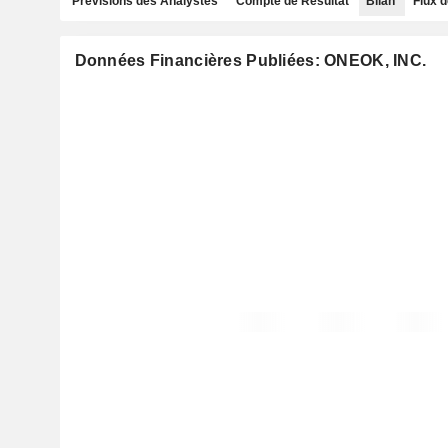
Prévisions des Analystes
Compte de Résultat
Bilan
Flux d
Données Financières Publiées: ONEOK, INC.