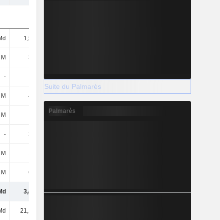
Md
1,56 Md
2,19 Md
2,84 Md
 M
381 M
511 M
499 M
-
-
-
820 M
Suite du Palmarès
 M
484 M
1,06 Md
1,24 Md
Palmarès
 M
23 M
62 M
54 M
-
215 M
221 M
-
 M
104 M
-
-
 M
681 M
679 M
913 M
Md
3,45 Md
4,72 Md
6,36 Md
Md
21,18 Md
31,02 Md
30,76 Md