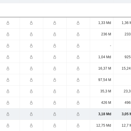
1,33 Md
1,36 
236 M
233
-
1,04 Md
925
16,37 M
15,24
97,54 M
35,3 M
23,3
426 M
496
3,18 Md
3,05 
12,75 Md
12,7 