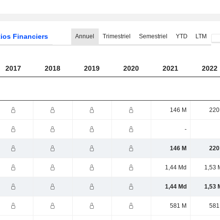
ios Financiers
Annuel
Trimestriel
Semestriel
YTD
LTM
2017
2018
2019
2020
2021
2022
146 M
220
-
146 M
220
1,44 Md
1,53 
1,44 Md
1,53 
581 M
581