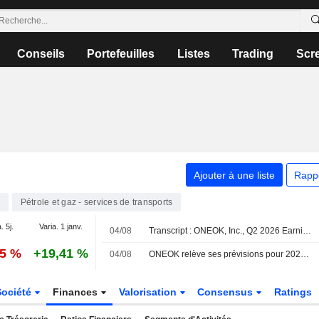
Conseils
Portefeuilles
Listes
Trading
Scr
Ajouter à une liste
Rapp
Pétrole et gaz - services de transports
. 5j.
Varia. 1 janv.
04/08
Transcript : ONEOK, Inc., Q2 2026 Earnings Call, Aug 04, 2026
35 %
+19,41 %
04/08
ONEOK relève ses prévisions pour 2026, porté par la hausse des volumes de liquides de gaz naturel
Société
Finances
Valorisation
Consensus
Ratings