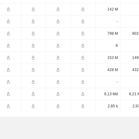
142 M
-
798 M
802
6
153 M
149
428 M
432
-
6,13 Md
6,21 
2,85 k
2,9