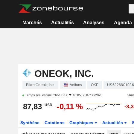
Marchés
Actualités
Analyses
Agenda
ONEOK, INC.
Bilan Oneok, Inc.
Actions
OKE
US6826801036
Temps réel estimé
Cboe BZX
18:05:56 07/08/2026
Varia
87,83
-0,11 %
USD
-3,
Synthèse
Cotations
Graphiques
Actualités