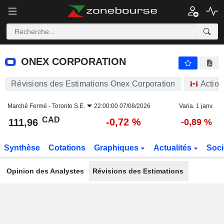
ONEX CORPORATION
111,96
$
-0,72 %
ONEX CORPORATION
Révisions des Estimations Onex Corporation
Action
Marché Fermé -
Toronto S.E.
22:00:00 07/08/2026
Varia. 1 janv.
CAD
-0,72 %
111,96
-0,89 %
Synthèse
Cotations
Graphiques
Actualités
Soci
Opinion des Analystes
Révisions des Estimations