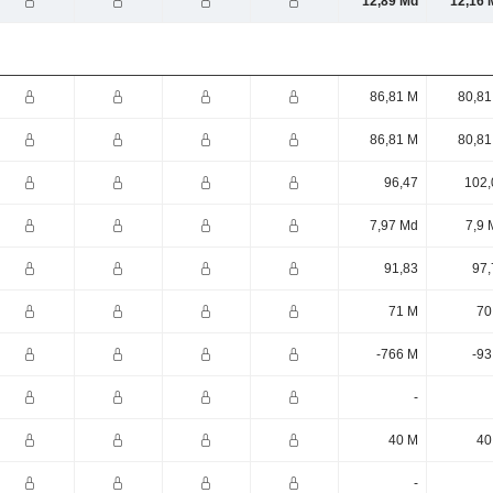
12,89 Md
12,16 
86,81 M
80,81
86,81 M
80,81
96,47
102,
7,97 Md
7,9 
91,83
97,
71 M
70
-766 M
-93
-
40 M
40
-