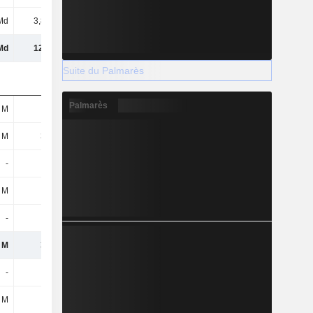
Md
3,87 Md
5,16 Md
2,34 Md
Md
12,9 Md
13,96 Md
11,5 Md
Suite du Palmarès
Palmarès
 M
24 M
26 M
42 M
 M
326 M
298 M
284 M
-
-
-
-
 M
13 M
10 M
11 M
-
-
-
-
 M
363 M
334 M
337 M
-
-
-
-
 M
48 M
31 M
22 M