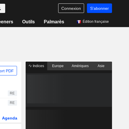
Connexion
S'abonner
eeners
Outils
Palmarès
Édition française
Indices
Europe
Amériques
Asie
ort PDF
RE
RE
Agenda
Secteur
Dérivés
Fonds et ETFs