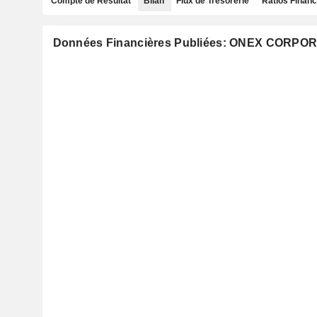
Compte de Résultat
Bilan
Flux de Trésorerie
Ratios Financ
Données Financières Publiées: ONEX CORPO