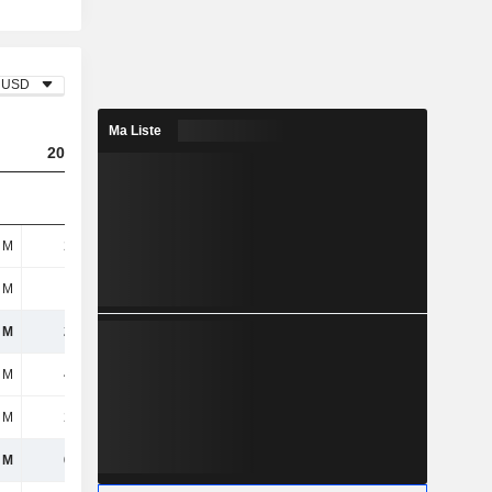
USD
Ma Liste
2023
2024
2025
 M
265 M
929 M
1,33 Md
 M
-
83 M
-
 M
265 M
1,01 Md
1,33 Md
 M
422 M
339 M
308 M
 M
261 M
200 M
193 M
 M
683 M
539 M
501 M