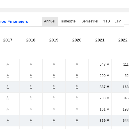
ios Financiers
Annuel
Trimestriel
Semestriel
YTD
LTM
2017
2018
2019
2020
2021
2022
547 M
111
290 M
52
837 M
163
208 M
346
161 M
198
369 M
544