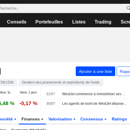
Conseils
Portefeuilles
Listes
Trading
Scr
N
Ajouter à une liste
Rapp
72K1030
Gestion des placements et exploitants de fonds
aria. 5j.
Varia. 1 janv.
31/07
WestJet commence à immobiliser ses Boeing 737 avant une grève imminente
5,48 %
-0,17 %
30/07
Les agents de bord de WestJet déposent un préavis de grève de 72 heures concernant le travail non rémunéré
Société
Finances
Valorisation
Consensus
Ratings