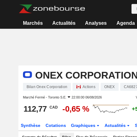
Marchés
Actualités
Analyses
Agenda
ONEX CORPORATIO
Bilan Onex Corporation
Actions
ONEX
CA682
Marché Fermé -
Toronto S.E.
22:00:00 06/08/2026
V
112,77
-0,65 %
CAD
+
Synthèse
Cotations
Graphiques
Actualités