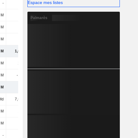
Espace mes listes
-
-
-
-
 M
7 M
4 M
5 M
Palmarès
 M
11 M
8 M
3 M
 M
110 M
138 M
144 M
 M
1,08 Md
1,7 Md
1,98 Md
 M
253 M
228 M
155 M
 M
-134 M
-137 M
-117 M
 M
119 M
91 M
38 M
Md
7,65 Md
6,86 Md
6,99 Md
 M
149 M
142 M
142 M
 M
34 M
11 M
8 M
-
-
-
-