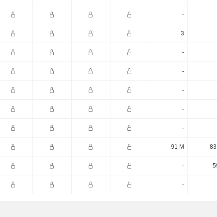
-
3
-
-
-
-
-
91 M
83
-
5
-