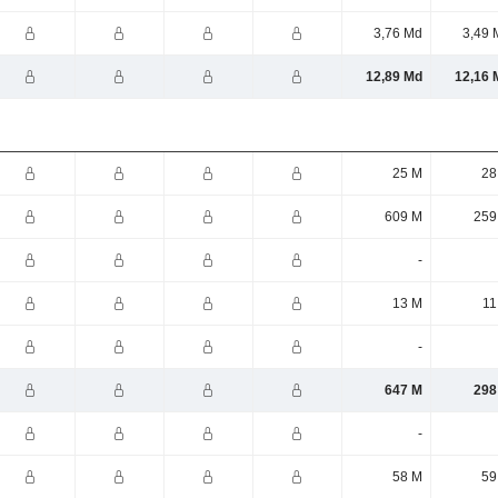
3,76 Md
3,49 
12,89 Md
12,16 
25 M
28
609 M
259
-
13 M
11
-
647 M
298
-
58 M
59