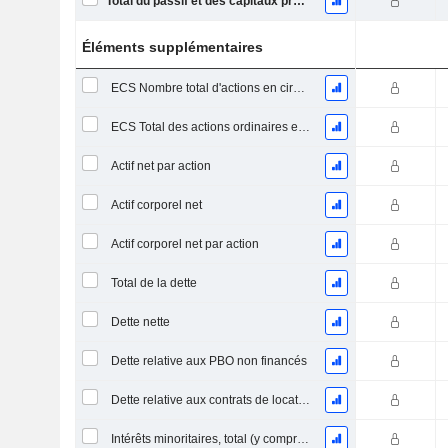
Total du passif et des capitaux propres
Éléments supplémentaires
ECS Nombre total d'actions en circulation à la date de dépôt
ECS Total des actions ordinaires en circulation
Actif net par action
Actif corporel net
Actif corporel net par action
Total de la dette
Dette nette
Dette relative aux PBO non financés
Dette relative aux contrats de location
Intérêts minoritaires, total (y compris la division financière)