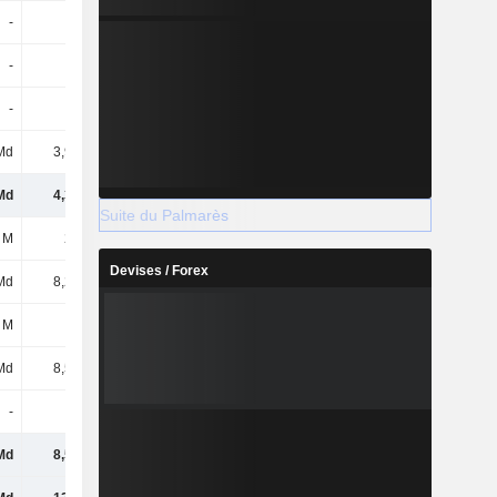
-
-
-
-
-
-
-
-
-
-
-
-
Md
3,92 Md
5,18 Md
2,36 Md
Md
4,34 Md
5,54 Md
2,72 Md
Suite du Palmarès
 M
281 M
265 M
256 M
Devises / Forex
Md
8,28 Md
8,15 Md
8,53 Md
 M
1 M
-
-
Md
8,56 Md
8,42 Md
8,78 Md
-
-
-
-
Md
8,56 Md
8,42 Md
8,78 Md