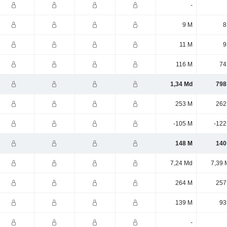
-
9 M
8
11 M
9
116 M
74
1,34 Md
798
253 M
262
-105 M
-122
148 M
140
7,24 Md
7,39 
264 M
257
139 M
93
-