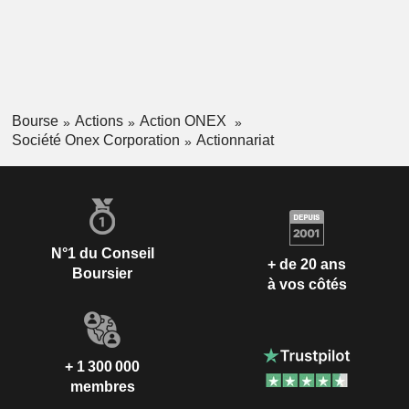
un large éventail de clients internationaux, notamment des
régimes de retraite publics et privés, des fonds souverains,
des banques, des compagnies d’assurance, des family
offices et des particuliers fortunés.
Bourse
Actions
Action ONEX
Société Onex Corporation
Actionnariat
N°1 du Conseil
+ de 20 ans
Boursier
à vos côtés
+ 1 300 000
membres