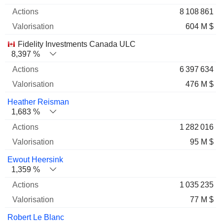
8 108 861
604 M $
Fidelity Investments Canada ULC
8,397 %
6 397 634
476 M $
Heather Reisman
1,683 %
1 282 016
95 M $
Ewout Heersink
1,359 %
1 035 235
77 M $
Robert Le Blanc