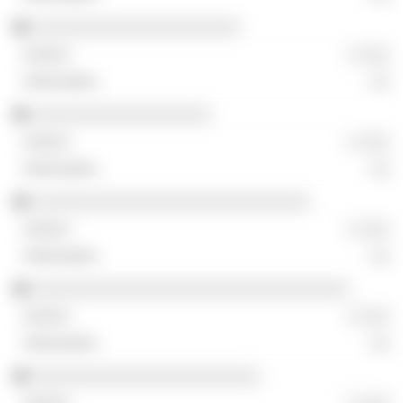
░░░░░░░░░░░░░░░░░░░░░
░ ░░░
░░
░░░░░░░░░░░░░░░░░░
░ ░░░
░░
░░░░░░░░░░░░░░░░░░░░░░░░░░░░
░ ░░░
░░
░░░░░░░░░░░░░░░░░░░░░░░░░░░░░░░░
░ ░░░
░░
░░░░░░░░░░░░░░░░░░░░░░░