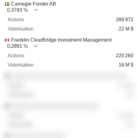
Carnegie Fonder AB
0,3793 %
288 972
22 M $
Franklin ClearBridge Investment Management
0,2891 %
220 260
16 M $
░░░░░░░░░░░░░░░░░░░░░░░░░░░░░░░░░░
░ ░░░
░░
░░░░░░░░░░░░░░░░░░░░░░░░░░
░ ░░░
░░
░░░░░░░░░░░░░░░░