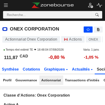
ONEX CORPORATION
111,87
$
-0,80 %
ONEX CORPORATION
Actionnariat Onex Corporation
Actions
ONEX
Temps réel estimé
TE
18:48:04 07/08/2026
Varia. 1 janv.
CAD
-0,80 %
111,87
-1,05 %
Synthèse
Cotations
Graphiques
Actualités
Soci
Profil
Gouvernance
Actionnariat
Transactions d'initiés
Classe d'Actions: Onex Corporation
Flottant
Action A