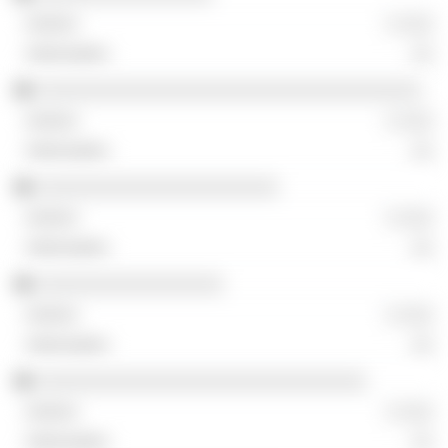
░ ░░░
░░
░░░░░░░░░░░░░░░░░░░░░░░░░░░░░░░░░░░
░ ░░░
░░
░░░░░░░░░░░░░░░░░░░░░░
░ ░░░
░░
░░░░░░░░░░░░░░░░░
░ ░░░
░░
░░░░░░░░░░░░░░░░░░░░░░░░░░░░░░
░ ░░░
░░