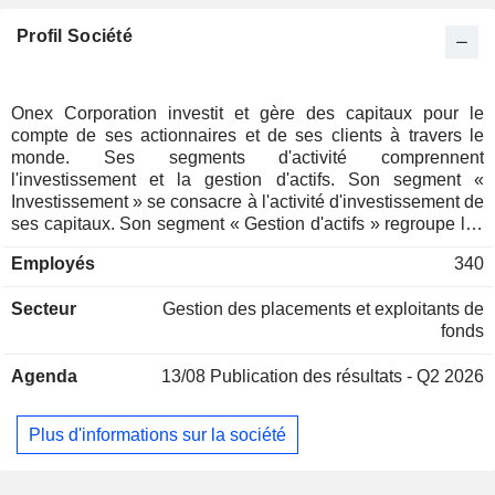
Profil Société
Onex Corporation investit et gère des capitaux pour le
compte de ses actionnaires et de ses clients à travers le
monde. Ses segments d'activité comprennent
l'investissement et la gestion d'actifs. Son segment «
Investissement » se consacre à l'activité d'investissement de
ses capitaux. Son segment « Gestion d'actifs » regroupe les
activités de gestion d'actifs fournies par la société pour
Employés
340
soutenir ses stratégies de capital-investissement et de
crédit, ainsi que ses fonctions corporate. Elle exerce deux
Secteur
Gestion des placements et exploitants de
activités principales : le capital-investissement et le crédit.
fonds
Dans le domaine du capital-investissement, elle lève des
fonds auprès d’investisseurs tiers et les investit,
Agenda
13/08
Publication des résultats - Q2 2026
conjointement avec son propre capital d’investissement, par
l’intermédiaire des fonds de ses plateformes de capital-
investissement : Onex Partners et ONCAP. De même, dans
Plus d'informations sur la société
le domaine du crédit, elle lève et investit des capitaux dans
le cadre de plusieurs stratégies de crédit privé, de crédit
liquide et d’actions cotées. Ses investisseurs comprennent