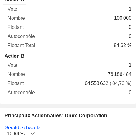
Vote
Nombre
Flottant
Autocontrôle
Total
1
100 000
0
0
84,62 %
Action B
1
76 186 484
64 553 632
( 84,73 %)
0
Principaux Actionnaires: Onex Corporation
Nom
Actions
%
Valorisation
Gerald Schwartz
10,64 %