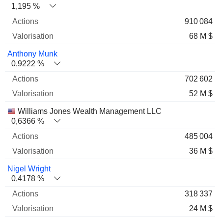
1,195 %
910 084
68 M $
Anthony Munk
0,9222 %
702 602
52 M $
Williams Jones Wealth Management LLC
0,6366 %
485 004
36 M $
Nigel Wright
0,4178 %
318 337
24 M $