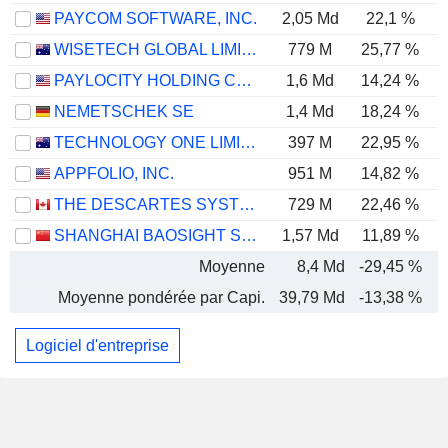
PAYCOM SOFTWARE, INC.
2,05 Md
22,1 %
WISETECH GLOBAL LIMITED
779 M
25,77 %
PAYLOCITY HOLDING CORPORATION
1,6 Md
14,24 %
NEMETSCHEK SE
1,4 Md
18,24 %
TECHNOLOGY ONE LIMITED
397 M
22,95 %
APPFOLIO, INC.
951 M
14,82 %
THE DESCARTES SYSTEMS GROUP INC.
729 M
22,46 %
SHANGHAI BAOSIGHT SOFTWARE CO.,LTD.
1,57 Md
11,89 %
Moyenne
8,4 Md
-29,45 %
-
Moyenne pondérée par Capi.
39,79 Md
-13,38 %
Logiciel d'entreprise