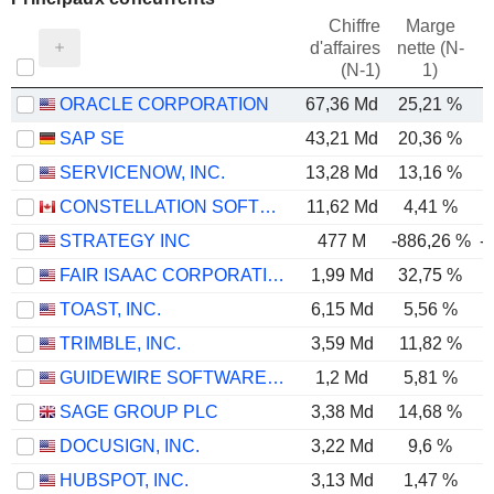
Chiffre
Marge
d'affaires
nette (N-
E
(N-1)
1)
ORACLE CORPORATION
67,36 Md
25,21 %
SAP SE
43,21 Md
20,36 %
SERVICENOW, INC.
13,28 Md
13,16 %
CONSTELLATION SOFTWARE INC.
11,62 Md
4,41 %
STRATEGY INC
477 M
-886,26 %
-
FAIR ISAAC CORPORATION
1,99 Md
32,75 %
TOAST, INC.
6,15 Md
5,56 %
TRIMBLE, INC.
3,59 Md
11,82 %
GUIDEWIRE SOFTWARE, INC.
1,2 Md
5,81 %
SAGE GROUP PLC
3,38 Md
14,68 %
DOCUSIGN, INC.
3,22 Md
9,6 %
HUBSPOT, INC.
3,13 Md
1,47 %