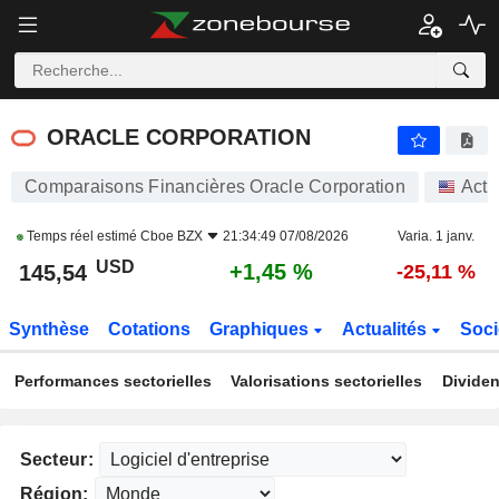
ORACLE CORPORATION
145,54
$
+1,45 %
ORACLE CORPORATION
Comparaisons Financières Oracle Corporation
Acti
Temps réel estimé
Cboe BZX
21:34:49 07/08/2026
Varia. 1 janv.
USD
+1,45 %
145,54
-25,11 %
Synthèse
Cotations
Graphiques
Actualités
Soci
Performances sectorielles
Valorisations sectorielles
Dividen
Secteur:
Région: