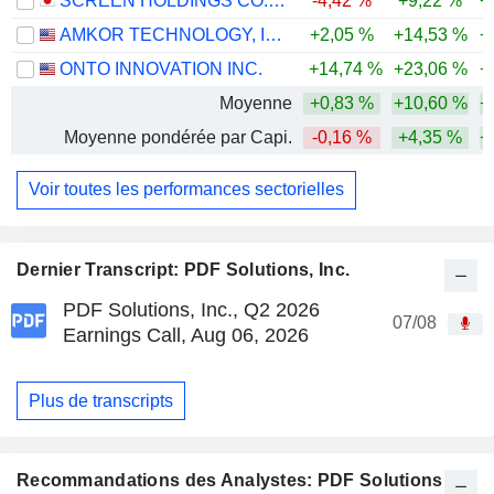
SCREEN HOLDINGS CO., LTD.
-4,42 %
+9,22 %
+
AMKOR TECHNOLOGY, INC.
+2,05 %
+14,53 %
+
ONTO INNOVATION INC.
+14,74 %
+23,06 %
+
Moyenne
+0,83 %
+10,60 %
+
Moyenne pondérée par Capi.
-0,16 %
+4,35 %
+
Voir toutes les performances sectorielles
Dernier Transcript: PDF Solutions, Inc.
PDF Solutions, Inc., Q2 2026
07/08
Earnings Call, Aug 06, 2026
Plus de transcripts
Recommandations des Analystes: PDF Solutions,