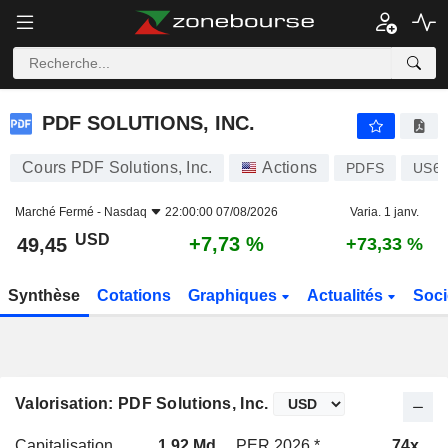
PDF SOLUTIONS, INC.
49,45
$
+7,73 %
PDF SOLUTIONS, INC.
Cours PDF Solutions, Inc.
Actions
PDFS
US69
Marché Fermé -
Nasdaq
22:00:00 07/08/2026
Varia. 1 janv.
USD
+7,73 %
49,45
+73,33 %
Synthèse
Cotations
Graphiques
Actualités
Soci
Valorisation: PDF Solutions, Inc.
Capitalisation
1,92 Md
PER 2026 *
74x
P