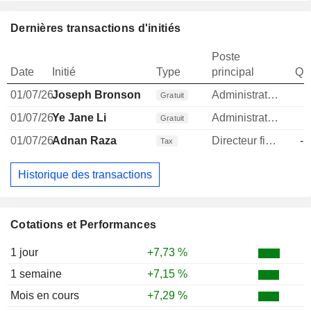
Dernières transactions d'initiés
Poste
Date
Initié
Type
principal
Qua
01/07/26
Joseph Bronson
Administrateur
Gratuit
01/07/26
Ye Jane Li
Administrateur
Gratuit
01/07/26
Adnan Raza
Directeur financier
-2
Tax
Historique des transactions
Cotations et Performances
1 jour
+7,73 %
1 semaine
+7,15 %
Mois en cours
+7,29 %