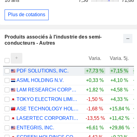
10 ans
7,56
71,68
Plus de cotations
Produits associés à l'industrie des semi-
conducteurs - Autres
Varia.
Varia. 5j.
PDF SOLUTIONS, INC.
+7,73 %
+7,15 %
+
ASML HOLDING N.V.
+0,33 %
+4,10 %
+
LAM RESEARCH CORPORATION
+1,82 %
+4,58 %
+
TOKYO ELECTRON LIMITED
-1,50 %
+4,33 %
+
ASE TECHNOLOGY HOLDING CO., LTD.
-1,68 %
+15,84 %
+
LASERTEC CORPORATION
-13,55 %
+11,42 %
+
ENTEGRIS, INC.
+6,61 %
+29,86 %
+