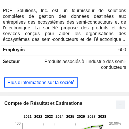
PDF Solutions, Inc. est un fournisseur de solutions
complètes de gestion des données destinées aux
entreprises des écosystèmes des semi-conducteurs et de
l'électronique. La société propose des produits et des
services conçus pour aider les organisations des
écosystèmes des semi-conducteurs et de l'électronique à
connecter, collecter, gérer et analyser les données relatives
Employés
600
à la conception, aux équipements, à la fabrication et aux
tests afin d'améliorer le rendement et la qualité de leurs
Secteur
Produits associés à l'industrie des semi-
produits. Son offre combine des logiciels propriétaires, des
conducteurs
services professionnels et des plateformes d'hébergement
cloud tierces pour le logiciel en tant que service (SaaS), des
outils matériels de mesure électrique et la propriété
Plus d'informations sur la société
intellectuelle (PI) physique pour la conception de circuits
intégrés (CI). Les produits, services et solutions de la société
ont été vendus à des fabricants de dispositifs intégrés (IDM),
des sociétés de semi-conducteurs sans usine, des
Compte de Résultat et Estimations
fonderies, des prestataires d’assemblage et de test de semi-
conducteurs (OSAT), des fabricants d’équipements
d’investissement et des intégrateurs de systèmes.