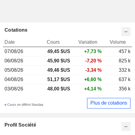
Cotations
Date
Cours
Variation
Volume
07/08/26
49,45 $US
+7,73 %
457 k
06/08/26
45,90 $US
-7,20 %
825 k
05/08/26
49,46 $US
-3,34 %
332 k
04/08/26
51,17 $US
+6,60 %
637 k
03/08/26
48,00 $US
+4,14 %
356 k
Plus de cotations
Cours en différé Nasdaq
Profil Société