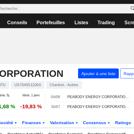
Conseils
Portefeuilles
Listes
Trading
Scr
CORPORATION
Ajouter à une liste
Rapp
BTU
US7045511000
Charbon - Autres
aria. 5j.
Varia. 1 janv.
04/08
PEABODY ENERGY CORPORATION : UBS maintient sa recommandation neutre
1,68 %
-19,83 %
30/07
PEABODY ENERGY CORPORATION : BMO Capital reste à l'achat
Société
Finances
Valorisation
Consensus
Ratings