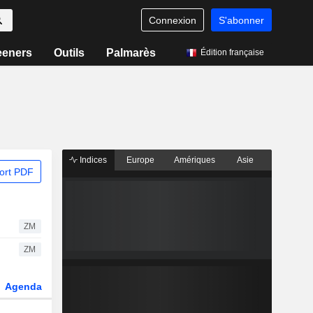
Connexion
S'abonner
eeners
Outils
Palmarès
Édition française
Indices
Europe
Amériques
Asie
ort PDF
ZM
ZM
Agenda
Secteur
Dérivés
Fonds et ETFs