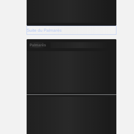
Suite du Palmarès
Palmarès