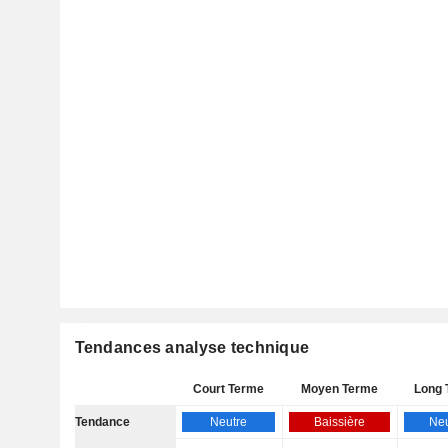
Tendances analyse technique
Court Terme
Moyen Terme
Long 
Tendance
Neutre
Baissière
Neu