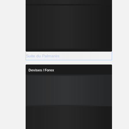
Suite du Palmarès
Devises / Forex