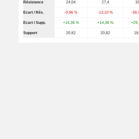
Résistance
24,04
27,4
39
Ecart / Rés.
-0,96 %
-13,10 %
-39,
Ecart / Supp.
+14,36 %
+14,36 %
+29,
Support
20,82
20,82
18