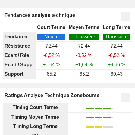
Tendances analyse technique
Court Terme
Moyen Terme
Long Terme
Tendance
Neutre
Haussière
Haussière
Résistance
72,44
72,44
72,44
Ecart / Rés.
-8,52 %
-8,52 %
-8,52 %
Ecart / Supp.
+1,64 %
+1,64 %
+9,66 %
Support
65,2
65,2
60,43
Ratings Analyse Technique Zonebourse
Timing Court Terme
Timing Moyen Terme
Timing Long Terme