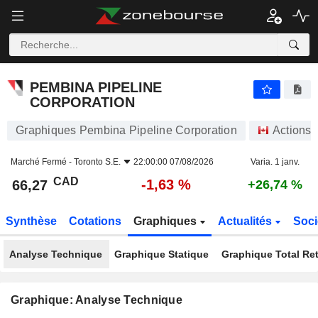
PEMBINA PIPELINE CORPORATION
66,27
$
-1,63 %
PEMBINA PIPELINE
CORPORATION
Graphiques Pembina Pipeline Corporation
Actions
Marché Fermé -
Toronto S.E.
22:00:00 07/08/2026
Varia. 1 janv.
CAD
-1,63 %
66,27
+26,74 %
Synthèse
Cotations
Graphiques
Actualités
Soci
Analyse Technique
Graphique Statique
Graphique Total Re
Graphique: Analyse Technique