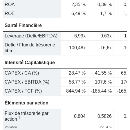
ROA
2,35 %
0,39 %
0,
ROE
6,49 %
1,7 %
1,
Santé Financière
Leverage (Dette/EBITDA)
6,99x
9,63x
11
Dette / Flux de trésorerie
100,48x
-16,6x
-10
libre
Intensité Capitalistique
CAPEX / CA (%)
28,47 %
41,55 %
65,
CAPEX / EBITDA (%)
58,77 %
107,6 %
176
CAPEX / FCF (%)
844,94 %
-185,44 %
-165,
Éléments par action
Flux de trésorerie par
0,804
0,5826
0,
1
action
Variation
-
-27,54 %
-4