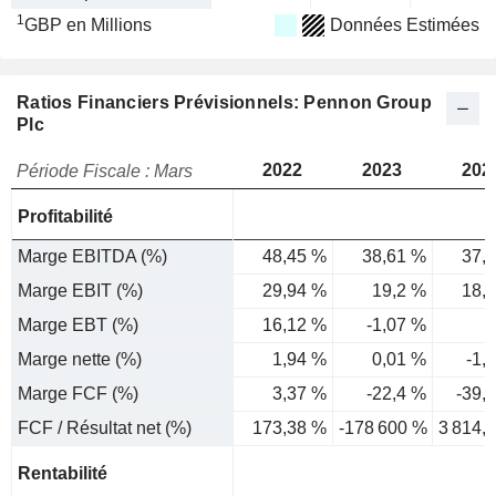
1
GBP en Millions
Données Estimées
Ratios Financiers Prévisionnels: Pennon Group
Plc
2022
2023
202
Période Fiscale : Mars
Profitabilité
Marge EBITDA (%)
48,45 %
38,61 %
37,
Marge EBIT (%)
29,94 %
19,2 %
18,
Marge EBT (%)
16,12 %
-1,07 %
Marge nette (%)
1,94 %
0,01 %
-1,
Marge FCF (%)
3,37 %
-22,4 %
-39,
FCF / Résultat net (%)
173,38 %
-178 600 %
3 814,
Rentabilité