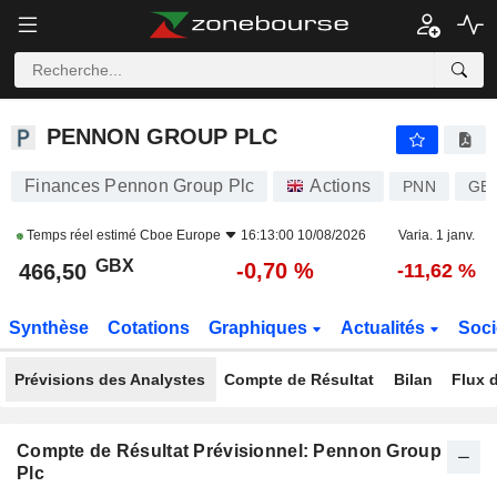
PENNON GROUP PLC
466,50
p
-0,70 %
PENNON GROUP PLC
Finances Pennon Group Plc
Actions
PNN
GB
Temps réel estimé
Cboe Europe
16:13:00 10/08/2026
Varia. 1 janv.
GBX
-0,70 %
466,50
-11,62 %
Synthèse
Cotations
Graphiques
Actualités
Soci
Prévisions des Analystes
Compte de Résultat
Bilan
Flux d
Compte de Résultat Prévisionnel: Pennon Group
Plc