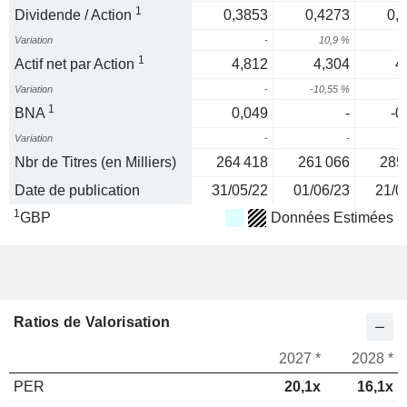
1
Dividende / Action
0,3853
0,4273
0,
Variation
-
10,9 %
3
1
Actif net par Action
4,812
4,304
4
Variation
-
-10,55 %
1
1
BNA
0,049
-
-0
Variation
-
-
Nbr de Titres (en Milliers)
264 418
261 066
285
Date de publication
31/05/22
01/06/23
21/0
1
GBP
Données Estimées
Ratios de Valorisation
2027 *
2028 *
PER
20,1x
16,1x