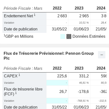
2022
2023
2024
Période Fiscale : Mars
1
Endettement Net
2 683
2 965
3 80
Variation
-
10,51 %
28,47
Date de publication
31/05/22
01/06/23
21/05/2
1
GBP en Millions
Données Estimées
Flux de Trésorerie Prévisionnel: Pennon Group
Plc
2022
2023
2024
Période Fiscale : Mars
1
CAPEX
225,6
331,2
598,
Variation
-
46,81 %
80,59
Flux de trésorerie libre
26,7
-178,6
-362,
1
(FCF)
Variation
-
-768,91 %
-102,91
Date de publication
31/05/22
01/06/23
21/05/2