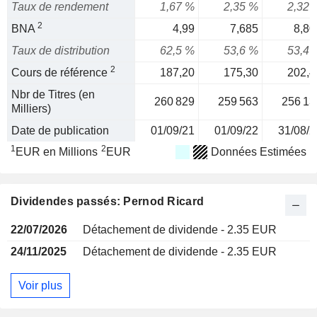
Taux de rendement
1,67 %
2,35 %
2,32 
2
BNA
4,99
7,685
8,80
Taux de distribution
62,5 %
53,6 %
53,4 
2
Cours de référence
187,20
175,30
202,4
Nbr de Titres (en
260 829
259 563
256 13
Milliers)
Date de publication
01/09/21
01/09/22
31/08/2
1
2
EUR en Millions
EUR
Données Estimées
Dividendes passés: Pernod Ricard
22/07/2026
Détachement de dividende - 2.35 EUR
24/11/2025
Détachement de dividende - 2.35 EUR
Voir plus