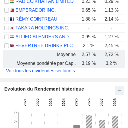
RADICO KHAITAN LIMITED
0,23 %
0,29 %
EMPERADOR INC.
0,65 %
1,13 %
RÉMY COINTREAU
1,88 %
2,14 %
TAKARA HOLDINGS INC.
-
-
ALLIED BLENDERS AND DISTILLERS LIMITED
0,95 %
1,27 %
FEVERTREE DRINKS PLC
2,1 %
2,45 %
Moyenne
2,57 %
2,72 %
Moyenne pondérée par Capi.
3,19 %
3,2 %
Voir tous les dividendes sectoriels
Evolution du Rendement historique