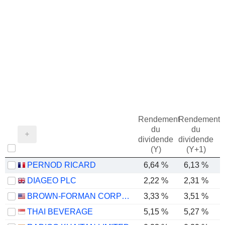
Rendement
Rendement
du
du
dividende
dividende
(Y)
(Y+1)
PERNOD RICARD
6,64 %
6,13 %
DIAGEO PLC
2,22 %
2,31 %
BROWN-FORMAN CORPORATION
3,33 %
3,51 %
THAI BEVERAGE
5,15 %
5,27 %