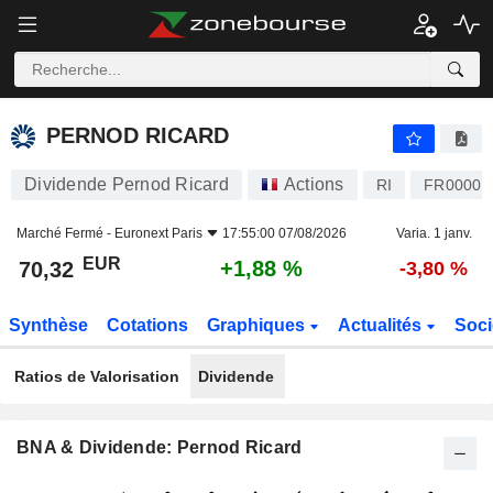
PERNOD RICARD
70,32
€
+1,88 %
PERNOD RICARD
Dividende Pernod Ricard
Actions
RI
FR00001
Marché Fermé -
Euronext Paris
17:55:00 07/08/2026
Varia. 1 janv.
EUR
+1,88 %
70,32
-3,80 %
Synthèse
Cotations
Graphiques
Actualités
Soci
Ratios de Valorisation
Dividende
BNA & Dividende: Pernod Ricard