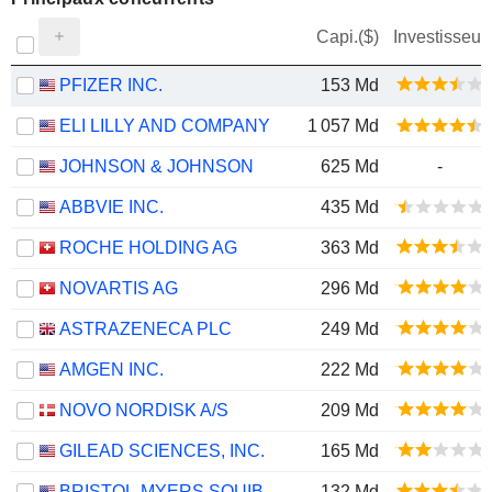
Capi.($)
Investisseur
PFIZER INC.
153 Md
ELI LILLY AND COMPANY
1 057 Md
JOHNSON & JOHNSON
625 Md
-
ABBVIE INC.
435 Md
ROCHE HOLDING AG
363 Md
NOVARTIS AG
296 Md
ASTRAZENECA PLC
249 Md
AMGEN INC.
222 Md
NOVO NORDISK A/S
209 Md
GILEAD SCIENCES, INC.
165 Md
BRISTOL-MYERS SQUIBB COMPANY
132 Md