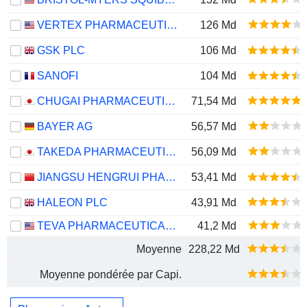
VERTEX PHARMACEUTICALS INCORPORATED
126 Md
GSK PLC
106 Md
SANOFI
104 Md
CHUGAI PHARMACEUTICAL CO., LTD.
71,54 Md
BAYER AG
56,57 Md
TAKEDA PHARMACEUTICAL COMPANY LIMITED
56,09 Md
JIANGSU HENGRUI PHARMACEUTICALS CO.,LTD
53,41 Md
HALEON PLC
43,91 Md
TEVA PHARMACEUTICAL INDUSTRIES LIMITED
41,2 Md
Moyenne
228,22 Md
Moyenne pondérée par Capi.