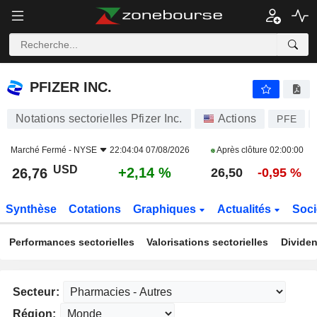
PFIZER INC.
26,76
$
+2,14 %
PFIZER INC.
Notations sectorielles Pfizer Inc.
Actions
PFE
Marché Fermé -
NYSE
22:04:04 07/08/2026
Après clôture
02:00:00
USD
+2,14 %
26,76
26,50
-0,95 %
Synthèse
Cotations
Graphiques
Actualités
Soci
Performances sectorielles
Valorisations sectorielles
Dividen
Secteur:
Région: