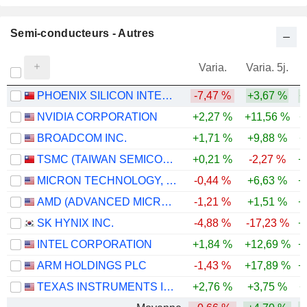
Semi-conducteurs - Autres
Varia.
Varia. 5j.
PHOENIX SILICON INTERNATIONAL CORPORATION
-7,47 %
+3,67 %
+
NVIDIA CORPORATION
+2,27 %
+11,56 %
+
BROADCOM INC.
+1,71 %
+9,88 %
+
TSMC (TAIWAN SEMICONDUCTOR MANUFACTURING COMPANY)
+0,21 %
-2,27 %
+
MICRON TECHNOLOGY, INC.
-0,44 %
+6,63 %
+
AMD (ADVANCED MICRO DEVICES)
-1,21 %
+1,51 %
+
SK HYNIX INC.
-4,88 %
-17,23 %
+
INTEL CORPORATION
+1,84 %
+12,69 %
+
ARM HOLDINGS PLC
-1,43 %
+17,89 %
+
TEXAS INSTRUMENTS INCORPORATED
+2,76 %
+3,75 %
+