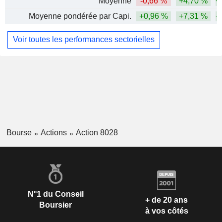
Moyenne
-0,66 %
+4,70 %
+
Moyenne pondérée par Capi.
+0,96 %
+7,31 %
+
Voir toutes les performances sectorielles
Bourse
Actions
Action 8028
N°1 du Conseil
+ de 20 ans
Boursier
à vos côtés