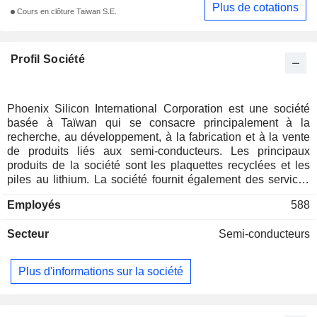
Plus de cotations
Cours en clôture Taiwan S.E.
Profil Société
Phoenix Silicon International Corporation est une société
basée à Taïwan qui se consacre principalement à la
recherche, au développement, à la fabrication et à la vente
de produits liés aux semi-conducteurs. Les principaux
produits de la société sont les plaquettes recyclées et les
piles au lithium. La société fournit également des services
de traitement de semi-conducteurs de milieu de gamme et
Employés
588
des services de fonderie de systèmes micro-
électromécaniques (MEMS). La société distribue ses
Secteur
Semi-conducteurs
produits sur le marché national et sur les marchés d'outre-
mer, notamment dans les autres régions d'Asie et dans
d'autres régions.
Plus d'informations sur la société