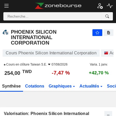
PHOENIX SILICON INTERNATIONAL CORPORATION
254,00
NT$
-7,47 %
PHOENIX SILICON
INTERNATIONAL
CORPORATION
Cours Phoenix Silicon International Corporation
Act
Cours en clôture
Taiwan S.E.
07/08/2026
Varia. 1 janv.
TWD
-7,47 %
254,00
+42,70 %
Synthèse
Cotations
Graphiques
Actualités
Soci
Valorisation: Phoenix Silicon International