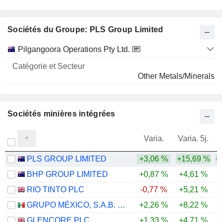
Sociétés du Groupe: PLS Group Limited
Catégorie
Pilgangoora Operations Pty Ltd.
et
Nom
Secteur
Other Metals/Minerals
Sociétés minières intégrées
Varia.
Varia. 5j.
PLS GROUP LIMITED
+3,06 %
+15,69 %
+
BHP GROUP LIMITED
+0,87 %
+4,61 %
+
RIO TINTO PLC
-0,77 %
+5,21 %
+
GRUPO MÉXICO, S.A.B. DE C.V.
+2,26 %
+8,22 %
+
GLENCORE PLC
+1,33 %
+4,71 %
+