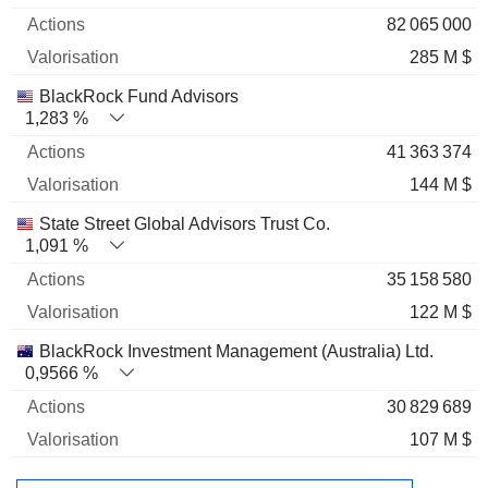
82 065 000
285 M $
BlackRock Fund Advisors
1,283 %
41 363 374
144 M $
State Street Global Advisors Trust Co.
1,091 %
35 158 580
122 M $
BlackRock Investment Management (Australia) Ltd.
0,9566 %
30 829 689
107 M $