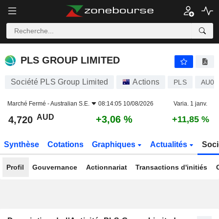
PLS GROUP LIMITED
4,720
$
+3,06 %
PLS GROUP LIMITED
Société PLS Group Limited
Actions
PLS
AU00
Marché Fermé -
Australian S.E.
08:14:05 10/08/2026
Varia. 1 janv.
AUD
+3,06 %
4,720
+11,85 %
Synthèse
Cotations
Graphiques
Actualités
Soci
Profil
Gouvernance
Actionnariat
Transactions d'initiés