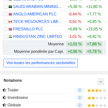
SAUDI ARABIAN MINING COMPANY (MAADEN)
+5,36 %
+11,80 %
+
ANGLO AMERICAN PLC
-0,44 %
+7,77 %
+
TECK RESOURCES LIMITED
-0,61 %
+0,95 %
+
FRESNILLO PLC
+0,89 %
+15,05 %
+
HINDUSTAN ZINC LIMITED
-1,01 %
+8,92 %
+
Moyenne
+1,01 %
+7,88 %
+
Moyenne pondérée par Capi.
+0,86 %
+5,78 %
+
Voir toutes les performances sectorielles
Notations
Trader
Investisseur
Globale