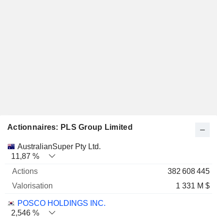
Actionnaires: PLS Group Limited
Nom
Actions
%
Valorisation
AustralianSuper Pty Ltd.
11,87 %
382 608 445
1 331 M $
POSCO HOLDINGS INC.
2,546 %