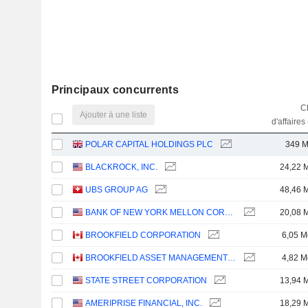
Principaux concurrents
Ch
Ajouter à une liste
d'affaires
POLAR CAPITAL HOLDINGS PLC
349 
BLACKROCK, INC.
24,22 
UBS GROUP AG
48,46 
BANK OF NEW YORK MELLON CORPORATION (THE)
20,08 
BROOKFIELD CORPORATION
6,05 M
BROOKFIELD ASSET MANAGEMENT LTD.
4,82 M
STATE STREET CORPORATION
13,94 
AMERIPRISE FINANCIAL, INC.
18,29 