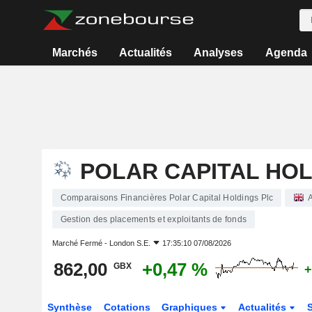
Marchés
Actualités
Analyses
Agenda
POLAR CAPITAL HOL
Comparaisons Financières Polar Capital Holdings Plc
Gestion des placements et exploitants de fonds
Marché Fermé -
London S.E.
17:35:10 07/08/2026
862,00
+0,47 %
GBX
+
Synthèse
Cotations
Graphiques
Actualités