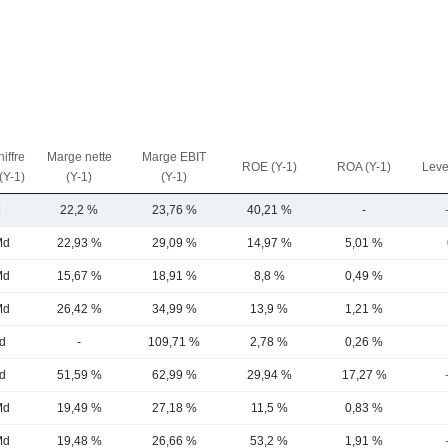
iffre
Marge nette
Marge EBIT
ROE (Y-1)
ROA (Y-1)
Leve
 (Y-1)
(Y-1)
(Y-1)
M
22,2 %
23,76 %
40,21 %
-
Md
22,93 %
29,09 %
14,97 %
5,01 %
Md
15,67 %
18,91 %
8,8 %
0,49 %
Md
26,42 %
34,99 %
13,9 %
1,21 %
d
-
109,71 %
2,78 %
0,26 %
d
51,59 %
62,99 %
29,94 %
17,27 %
Md
19,49 %
27,18 %
11,5 %
0,83 %
Md
19,48 %
26,66 %
53,2 %
1,91 %