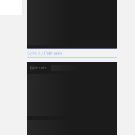
Suite du Palmarès
Palmarès