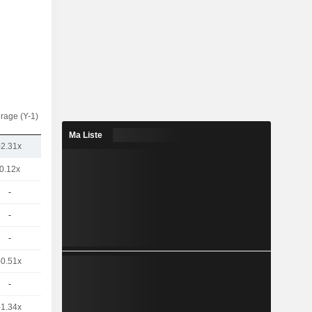
rage (Y-1)
Ma Liste
-2.31x
0.12x
-
-
-
-0.51x
-
-1.34x