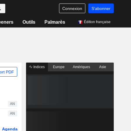
Connexion
S'abonner
eeners
Outils
Palmarès
Édition française
Indices
Europe
Amériques
Asie
ort PDF
AN
AN
Agenda
Secteur
Dérivés