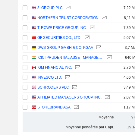
3I GROUP PLC
7,22 M
NORTHERN TRUST CORPORATION
8,11 M
T. ROWE PRICE GROUP, INC.
7,39 M
GF SECURITIES CO., LTD.
5,07 M
DWS GROUP GMBH & CO. KGAA
3,7 M
ICICI PRUDENTIAL ASSET MANAGEMENT COMPANY LIMITED
640 
IGM FINANCIAL INC.
2,76 M
INVESCO LTD.
4,66 M
SCHRODERS PLC
3,49 M
AFFILIATED MANAGERS GROUP, INC.
2,07 M
STOREBRAND ASA
1,17 M
Moyenne
9
Moyenne pondérée par Capi.
19,1