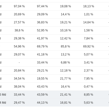
d
97,04 %
97,44 %
19,08 %
18,13 %
d
20,69 %
29,09 %
14,4 %
1,01 %
d
27,57 %
36,83 %
19,21 %
14,64 %
d
38,6 %
52,95 %
10,16 %
1,58 %
d
29,38 %
41,97 %
12,42 %
7,84 %
M
54,96 %
69,79 %
85,8 %
69,92 %
d
29,07 %
41,18 %
13,2 %
5,07 %
d
-
33,44 %
6,88 %
3,41 %
d
20,84 %
29,21 %
12,18 %
2,37 %
d
34,54 %
19,55 %
21,77 %
7,95 %
d
38,04 %
43,43 %
16,4 %
0,47 %
,6 Md
33,44 %
43,59 %
21,41 %
8,85 %
4 Md
29,47 %
44,13 %
16,81 %
5,63 %