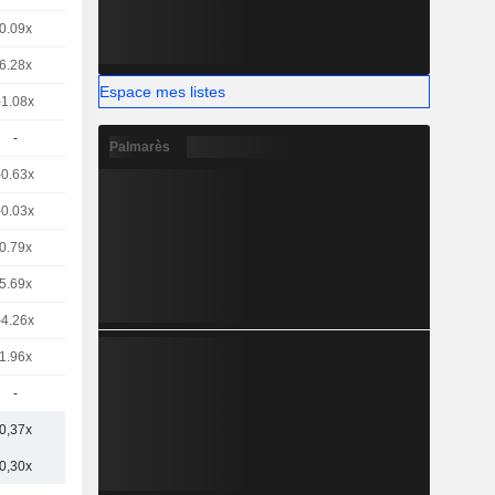
0.09x
6.28x
Espace mes listes
-1.08x
-
Palmarès
-0.63x
-0.03x
0.79x
5.69x
-4.26x
1.96x
-
0,37x
0,30x