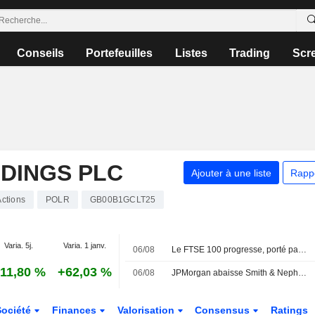
Conseils
Portefeuilles
Listes
Trading
Scr
DINGS PLC
Ajouter à une liste
Rapp
Actions
POLR
GB00B1GCLT25
Varia. 5j.
Varia. 1 janv.
06/08
Le FTSE 100 progresse, porté par l'envolée de Diageo après ses résultats
11,80 %
+62,03 %
06/08
JPMorgan abaisse Smith & Nephew ; les courtiers plébiscitent Next
Société
Finances
Valorisation
Consensus
Ratings