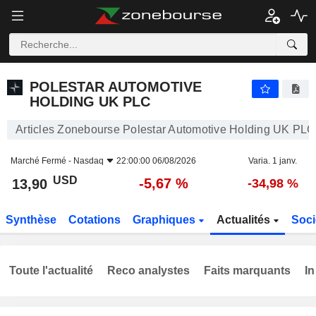
POLESTAR AUTOMOTIVE HOLDING UK PLC
13,90
$
-5,67 %
POLESTAR AUTOMOTIVE
HOLDING UK PLC
Articles Zonebourse Polestar Automotive Holding UK PLC
Marché Fermé -
Nasdaq
22:00:00 06/08/2026
Varia. 1 janv.
USD
-5,67 %
13,90
-34,98 %
Synthèse
Cotations
Graphiques
Actualités
Soci
Toute l'actualité
Reco analystes
Faits marquants
In