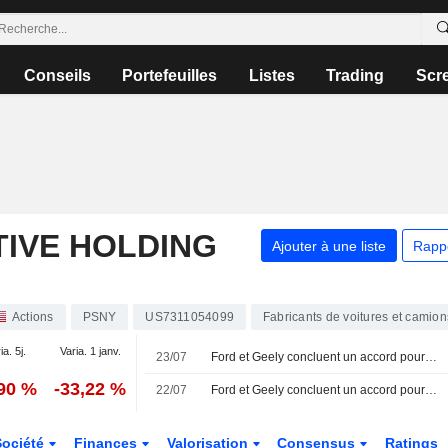
Conseils
Portefeuilles
Listes
Trading
Scr
IVE HOLDING
Ajouter à une liste
Rapp
Actions
PSNY
US7311054099
Fabricants de voitures et camion
ia. 5j.
Varia. 1 janv.
23/07
Ford et Geely concluent un accord pour la production de véhicules électriques dans une usine espagnole, selon la presse
,90 %
-33,22 %
22/07
Ford et Geely concluent un accord pour la production de véhicules électriques dans l'usine espagnole, selon ABC
Société
Finances
Valorisation
Consensus
Ratings