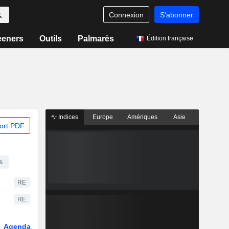
Connexion
S'abonner
eeners
Outils
Palmarès
Édition française
Indices
Europe
Amériques
Asie
ort PDF
s
RE
RE
Agenda
Secteur
Dérivés