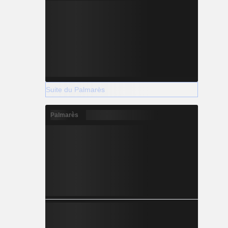
Suite du Palmarès
Palmarès