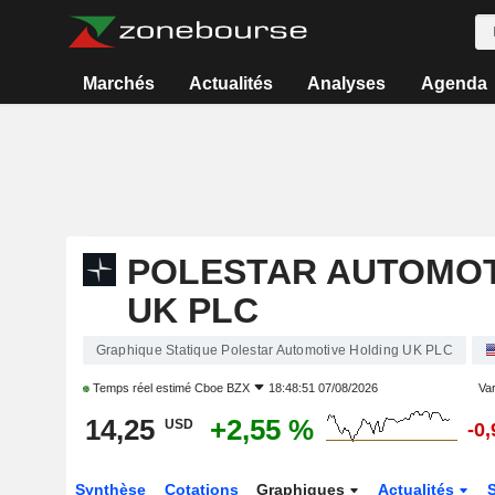
Marchés
Actualités
Analyses
Agenda
POLESTAR AUTOMOT
UK PLC
Graphique Statique Polestar Automotive Holding UK PLC
Temps réel estimé
Cboe BZX
18:48:51 07/08/2026
Var
14,25
+2,55 %
USD
-0
Synthèse
Cotations
Graphiques
Actualités