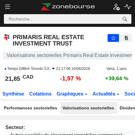
PRIMARIS REAL ESTATE INVESTMENT TRUST
21,85
$
-1,97 %
PRIMARIS REAL ESTATE
INVESTMENT TRUST
Valorisations sectorielles Primaris Real Estate Investment
Temps Différé
Toronto S.E.
21:17:06 10/08/2026
Varia. 1 janv.
CAD
-1,97 %
21,85
+39,64 %
Synthèse
Cotations
Graphiques
Actualités
Soci
Performances sectorielles
Valorisations sectorielles
Dividen
Secteur: