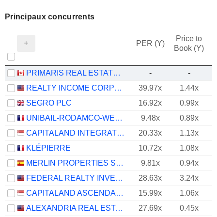
Principaux concurrents
Price to
PER (Y)
Book (Y)
PRIMARIS REAL ESTATE INVESTMENT TRUST
-
-
REALTY INCOME CORPORATION
39.97x
1.44x
SEGRO PLC
16.92x
0.99x
UNIBAIL-RODAMCO-WESTFIELD SE
9.48x
0.89x
CAPITALAND INTEGRATED COMMERCIAL TRUST
20.33x
1.13x
KLÉPIERRE
10.72x
1.08x
MERLIN PROPERTIES SOCIMI, S.A.
9.81x
0.94x
FEDERAL REALTY INVESTMENT TRUST
28.63x
3.24x
CAPITALAND ASCENDAS REIT
15.99x
1.06x
ALEXANDRIA REAL ESTATE EQUITIES, INC.
27.69x
0.45x