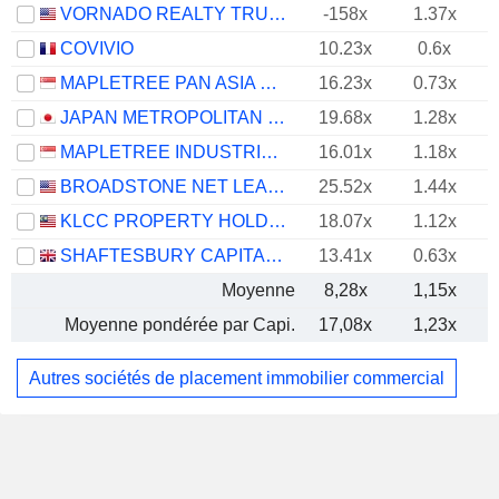
VORNADO REALTY TRUST
-158x
1.37x
COVIVIO
10.23x
0.6x
MAPLETREE PAN ASIA COMMERCIAL TRUST
16.23x
0.73x
JAPAN METROPOLITAN FUND INVESTMENT CORPORATION
19.68x
1.28x
-
MAPLETREE INDUSTRIAL TRUST
16.01x
1.18x
BROADSTONE NET LEASE, INC.
25.52x
1.44x
KLCC PROPERTY HOLDINGS
18.07x
1.12x
SHAFTESBURY CAPITAL PLC
13.41x
0.63x
Moyenne
8,28x
1,15x
Moyenne pondérée par Capi.
17,08x
1,23x
Autres sociétés de placement immobilier commercial