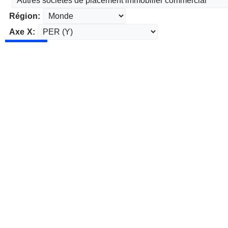
Région:
Axe X: