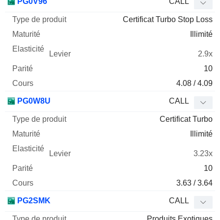
PG0V96
CALL
Certificat Turbo Stop Loss
Illimité
2.9x
10
4.08 / 4.09
PG0W8U
CALL
Certificat Turbo
Illimité
3.23x
10
3.63 / 3.64
PG2SMK
CALL
Produits Exotiques