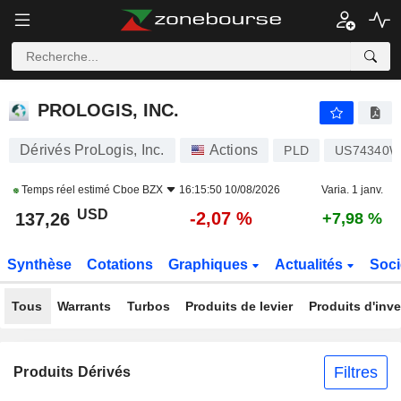
PROLOGIS, INC.
137,26
$
-2,07 %
PROLOGIS, INC.
Dérivés ProLogis, Inc.
Actions
PLD
US74340W
Temps réel estimé
Cboe BZX
16:15:50 10/08/2026
Varia. 1 janv.
USD
-2,07 %
137,26
+7,98 %
Synthèse
Cotations
Graphiques
Actualités
Soci
Tous
Warrants
Turbos
Produits de levier
Produits d'inv
Filtres
Produits Dérivés