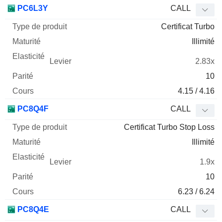
Type
PC6L3Y
CALL
de
Certificat Turbo
Mnemo
Type
produit
Maturité
Elasticité
Levier
Parité
Co
Illimité
2.83x
10
4.15 / 4.16
PC8Q4F
CALL
Certificat Turbo Stop Loss
Illimité
1.9x
10
6.23 / 6.24
PC8Q4E
CALL