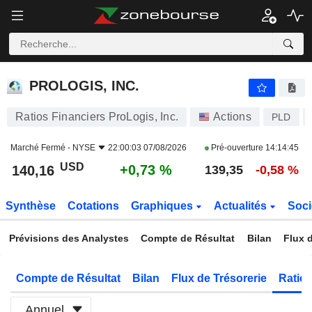
PROLOGIS, INC.
140,16
$
+0,73 %
PROLOGIS, INC.
Ratios Financiers ProLogis, Inc.
Actions
PLD
Marché Fermé -
NYSE
22:00:03 07/08/2026
Pré-ouverture
14:14:45
USD
+0,73 %
140,16
139,35
-0,58 %
Synthèse
Cotations
Graphiques
Actualités
Soci
Prévisions des Analystes
Compte de Résultat
Bilan
Flux d
Compte de Résultat
Bilan
Flux de Trésorerie
Ratios
Annuel