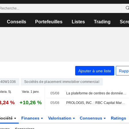
Conseils
Portefeuilles
Listes
Trading
Scr
Ajouter à une liste
Rapp
340W1036
Sociétés de placement immobilier commercial
Varia. 5j.
Varia. 1 janv.
05/08
La plateforme de centres de données de Prologis tire les prévisions à la hausse, selon RBC
3,24 %
+10,26 %
05/08
PROLOGIS, INC. : RBC Capital Markets passe de neutre à achat
Société
Finances
Valorisation
Consensus
Ratings