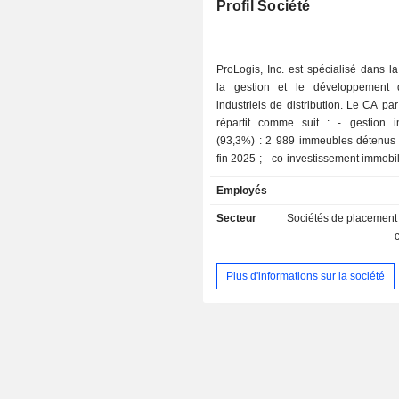
Profil Société
Israël
Belgique
ProLogis, Inc. est spécialisé dans la
la gestion et le développement 
Nouvelle-Zélande
industriels de distribution. Le CA par
Espagne
répartit comme suit : - gestion immobilière
(93,3%) : 2 989 immeubles détenus 
Luxembourg
fin 2025 ; - co-investissement immobilier (6,7%).
Italie
La répartition géographique du 
Employés
suivante : Etats-Unis (91%), Amériq
Liechtenstein
Europe (4%) et Asie (1,8%).
Secteur
Sociétés de placement
Afrique du Sud
Finlande
Plus d'informations sur la société
Singapour
République Tchèque
Autriche
Chine