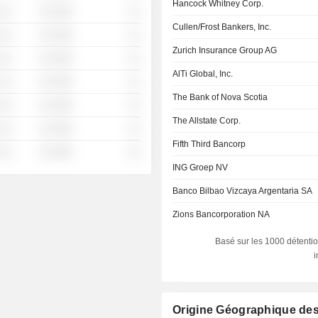
Hancock Whitney Corp.
░░░
░░░░%
░░
Cullen/Frost Bankers, Inc.
░░░
░░░░%
░░
Zurich Insurance Group AG
░░░
░░░░%
░░
AlTi Global, Inc.
░░░
░░░░%
░░
The Bank of Nova Scotia
░░░
░░░░%
░░
The Allstate Corp.
░░░
░░░░%
░░
Fifth Third Bancorp
░░░
░░░░%
░░
ING Groep NV
Banco Bilbao Vizcaya Argentaria SA
Zions Bancorporation NA
Basé sur les 1000 détentio
Origine Géographique de