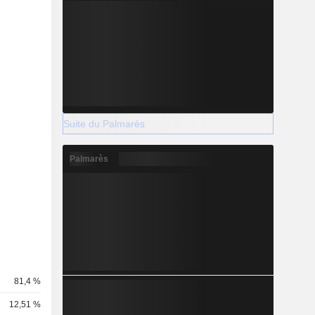
Suite du Palmarès
Palmarès
81,4 %
12,51 %