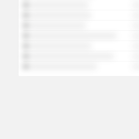
░░░░░░░░░░░░░░░░░░░░░
░ 
░░░░░░░░░░░░░░░░░░░░░░
░ 
░░░░░░░░░░░░░░░░░░░░
░ 
░░░░░░░░░░░░░░░░░░░░░░░░░░░░░░░
░ 
░░░░░░░░░░░░░░░░░░░░░░
░ 
░░░░░░░░░░░░░░░░░░░░░░░░░░░░░░
░ 
░░░░░░░░░░░░░░░░░░░░░░░░
░ 