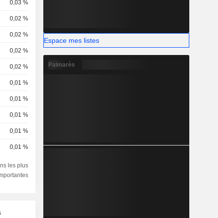
0,03 %
0,02 %
0,02 %
Espace mes listes
0,02 %
Palmarès
0,02 %
0,01 %
0,01 %
0,01 %
0,01 %
0,01 %
ns les plus
importantes
s