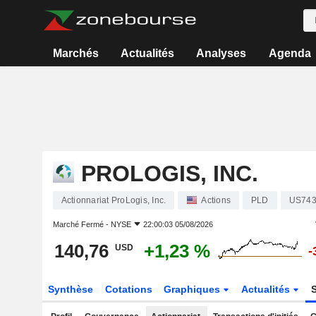
Marchés
Actualités
Analyses
Agenda
PROLOGIS, INC.
Actionnariat ProLogis, Inc.
Actions
PLD
US74
Marché Fermé -
NYSE
22:00:03 05/08/2026
140,76
+1,23 %
USD
-
Synthèse
Cotations
Graphiques
Actualités