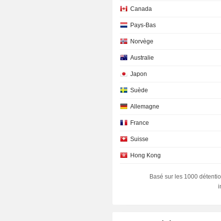
Canada
Pays-Bas
Norvège
Australie
Japon
Suède
Allemagne
France
Suisse
Hong Kong
Irlande
Basé sur les 1000 détentio
Corée du Sud
Personnes physiques
Danemark