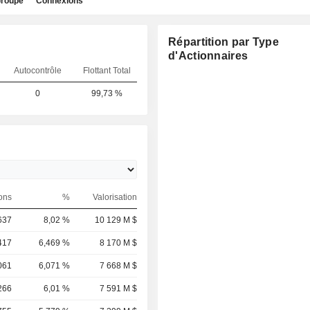
roupe
Connexions
Répartition par Type
d'Actionnaires
Autocontrôle
Flottant Total
0
99,73 %
ons
%
Valorisation
637
8,02 %
10 129 M $
417
6,469 %
8 170 M $
061
6,071 %
7 668 M $
266
6,01 %
7 591 M $