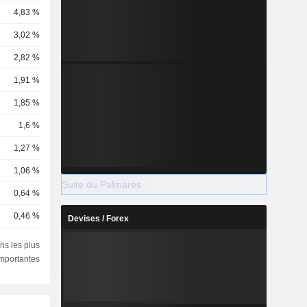
4,83 %
3,02 %
2,82 %
1,91 %
1,85 %
1,6 %
1,27 %
1,06 %
Suite du Palmarès
0,64 %
0,46 %
Devises / Forex
0,37 %
ns les plus
importantes
0,36 %
0,25 %
0,21 %