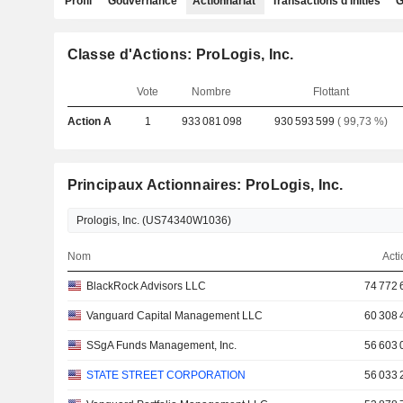
Profil
Gouvernance
Actionnariat
Transactions d'initiés
G
Classe d'Actions: ProLogis, Inc.
Vote
Nombre
Flottant
Action A
1
933 081 098
930 593 599
( 99,73 %)
Principaux Actionnaires: ProLogis, Inc.
Nom
Acti
BlackRock Advisors LLC
74 772 
Vanguard Capital Management LLC
60 308 
SSgA Funds Management, Inc.
56 603 
STATE STREET CORPORATION
56 033 