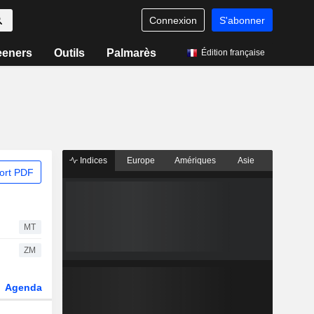
Connexion
S'abonner
eeners
Outils
Palmarès
Édition française
Indices
Europe
Amériques
Asie
ort PDF
MT
ZM
Agenda
Secteur
Dérivés
Fonds et ETFs