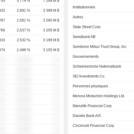
755
5,779 %
7 299 M $
Institutionnels
332
2,691 %
3 399 M $
Autres
297
2,581 %
3 260 M $
State Street Corp.
766
2,537 %
3 205 M $
Swedbank AB
033
2,532 %
3 199 M $
Sumitomo Mitsui Trust Group, Inc.
074
2,498 %
3 155 M $
Gouvernements
░░░
░░░░%
░░
Schweizerische Nationalbank
░░░
░░░░%
░░
SEI Investments Co.
░░░
░░░░%
░░
Personnes physiques
░░░
░░░░%
░░
Menora Mivtachim Holdings Ltd.
░░░
░░░░%
░░
Manulife Financial Corp.
░░░
░░░░%
░░
Danske Bank A/S
░░░
░░░░%
░░
Cincinnati Financial Corp.
░░░
░░░░%
░░