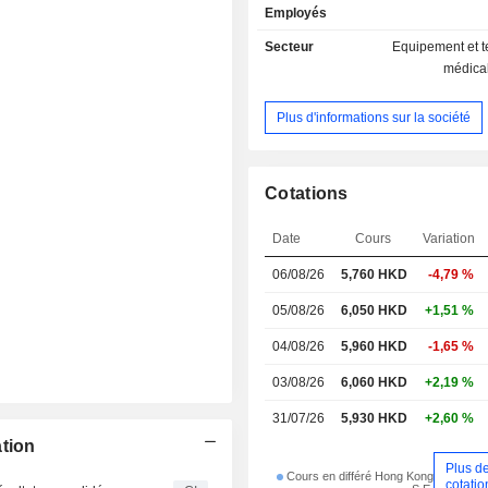
Employés
Secteur
Equipement et 
médica
Plus d'informations sur la société
Cotations
Date
Cours
Variation
06/08/26
5,760
HKD
-4,79 %
05/08/26
6,050 HKD
+1,51 %
04/08/26
5,960 HKD
-1,65 %
03/08/26
6,060 HKD
+2,19 %
31/07/26
5,930 HKD
+2,60 %
ation
Plus d
Cours en différé Hong Kong
cotatio