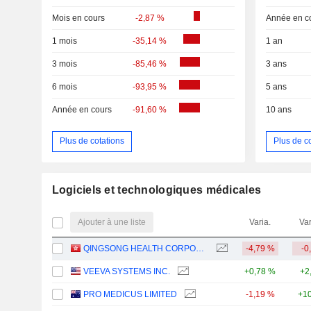
Mois en cours
-2,87 %
Année en c
1 mois
-35,14 %
1 an
3 mois
-85,46 %
3 ans
6 mois
-93,95 %
5 ans
Année en cours
-91,60 %
10 ans
Plus de cotations
Plus de c
Logiciels et technologiques médicales
Ajouter à une liste
Varia.
Var
QINGSONG HEALTH CORPORATION
-4,79 %
-0
VEEVA SYSTEMS INC.
+0,78 %
+2
PRO MEDICUS LIMITED
-1,19 %
+10