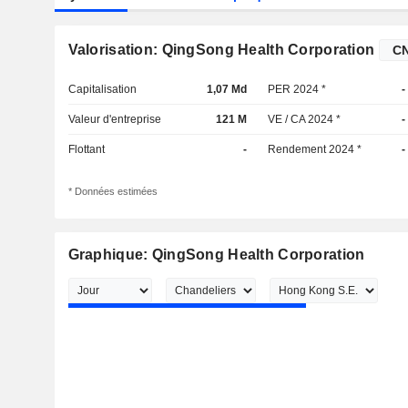
Valorisation: QingSong Health Corporation
Capitalisation
1,07 Md
PER 2024 *
-
Valeur d'entreprise
121 M
VE / CA 2024 *
-
Flottant
-
Rendement 2024 *
-
* Données estimées
Graphique: QingSong Health Corporation