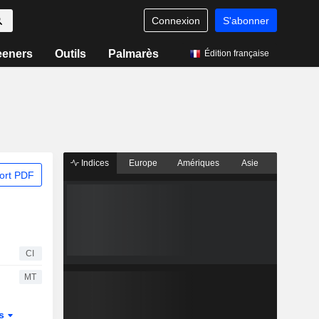
Connexion
S'abonner
eeners
Outils
Palmarès
Édition française
Indices
Europe
Amériques
Asie
ort PDF
CI
MT
és