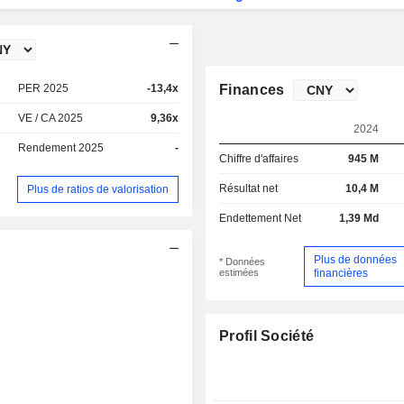
PER 2025
-13,4x
Finances
VE / CA 2025
9,36x
2024
Rendement 2025
-
Chiffre d'affaires
945 M
Résultat net
10,4 M
Plus de ratios de valorisation
Endettement Net
1,39 Md
Plus de données
* Données
estimées
financières
Profil Société