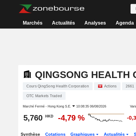
Marchés
Actualités
Analyses
Agenda
QINGSONG HEALTH 
Cours QingSong Health Corporation
Actions
2661
OTC Markets Traded
Marché Fermé -
Hong Kong S.E.
10:08:35 06/08/2026
Vari
5,760
-4,79 %
HKD
-0,
Synthèse
Cotations
Graphiques
Actualités