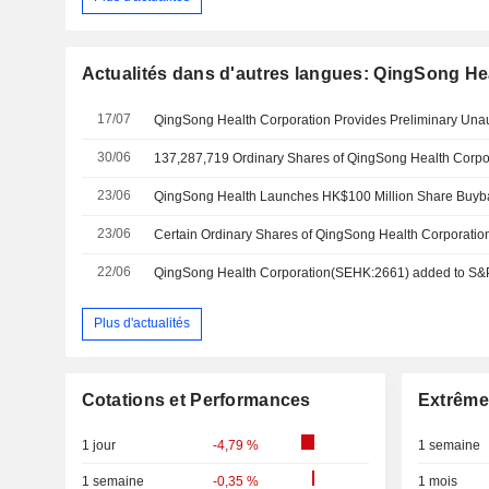
Actualités dans d'autres langues: QingSong He
17/07
30/06
23/06
QingSong Health Launches HK$100 Million Share Buyba
23/06
22/06
QingSong Health Corporation(SEHK:2661) added to S&P
Plus d'actualités
Cotations et Performances
Extrême
1 jour
-4,79 %
1 semaine
1 semaine
-0,35 %
1 mois