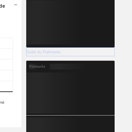
 de
Suite du Palmarès
Palmarès