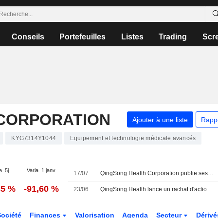
Conseils
Portefeuilles
Listes
Trading
Scr
CORPORATION
Ajouter à une liste
Rapp
KYG7314Y1044
Equipement et technologie médicale avancés
a. 5j.
Varia. 1 janv.
17/07
QingSong Health Corporation publie ses prévisions de résultats consolidés préliminaires non audités pour le semestre clos le 30 juin 2026
35 %
-91,60 %
23/06
QingSong Health lance un rachat d'actions de 100 millions de HK$ ; le titre recule de 5 %
Société
Finances
Valorisation
Agenda
Secteur
Dériv