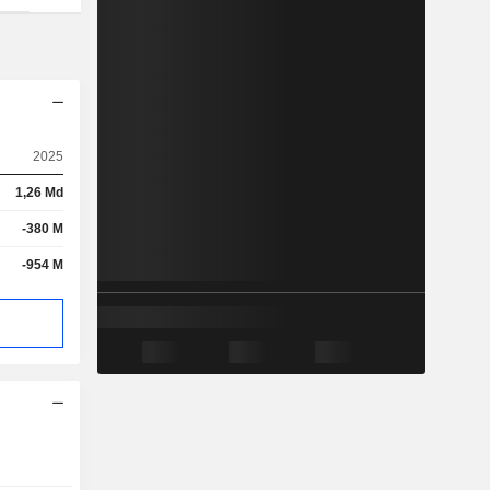
2025
1,26 Md
-380 M
-954 M