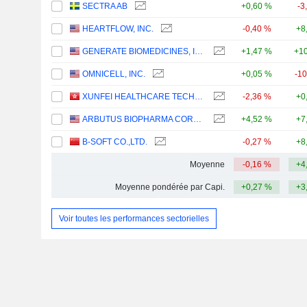
SECTRA AB
+0,60 %
-3
HEARTFLOW, INC.
-0,40 %
+8
GENERATE BIOMEDICINES, INC.
+1,47 %
+10
OMNICELL, INC.
+0,05 %
-1
XUNFEI HEALTHCARE TECHNOLOGY CO., LTD.
-2,36 %
+0
ARBUTUS BIOPHARMA CORPORATION
+4,52 %
+7
B-SOFT CO.,LTD.
-0,27 %
+8
Moyenne
-0,16 %
+4
Moyenne pondérée par Capi.
+0,27 %
+3
Voir toutes les performances sectorielles