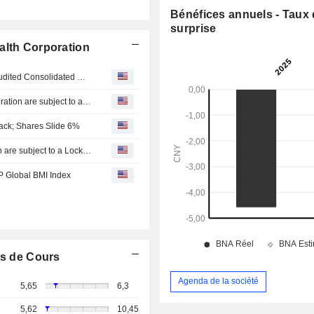
Bénéfices annuels - Taux
surprise
alth Corporation
QingSong Health Corporation Provides Preliminary Unaudited Consolidated Group Earnings Guidance for the Six Months Ended 30 June 2026
137,287,719 Ordinary Shares of QingSong Health Corporation are subject to a Lock-Up Agreement Ending on 30-JUN-2026.
ck; Shares Slide 6%
Certain Ordinary Shares of QingSong Health Corporation are subject to a Lock-Up Agreement Ending on 23-JUN-2026.
 Global BMI Index
s de Cours
Agenda de la société
5,65
6,3
5,62
10,45