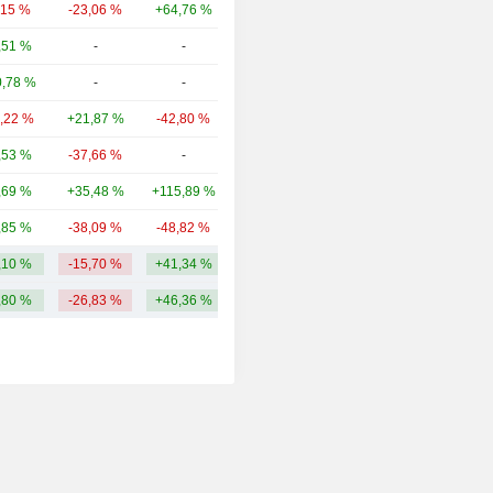
,15 %
-23,06 %
+64,76 %
5,44 Md
,51 %
-
-
2,34 Md
,78 %
-
-
1,86 Md
0,22 %
+21,87 %
-42,80 %
1,69 Md
,53 %
-37,66 %
-
1,04 Md
,69 %
+35,48 %
+115,89 %
913 M
,85 %
-38,09 %
-48,82 %
847 M
,10 %
-15,70 %
+41,34 %
6,23 Md
,80 %
-26,83 %
+46,36 %