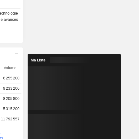
-
technologie
le avancés
Ma Liste
Volume
6 255 200
9 233 200
8 205 800
5 315 200
11 792 557
e
ns