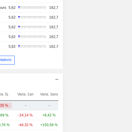
ours
5,62
162,7
5,62
162,7
5,62
162,7
5,62
162,7
5,62
162,7
otations
ia. 5j.
Varia. 1an
Varia. 3ans
Capi.($)
,35 %
-
-
159 M
,69 %
-24,14 %
+8,42 %
34,68 Md
,76 %
-44,32 %
+150,58 %
13,28 Md