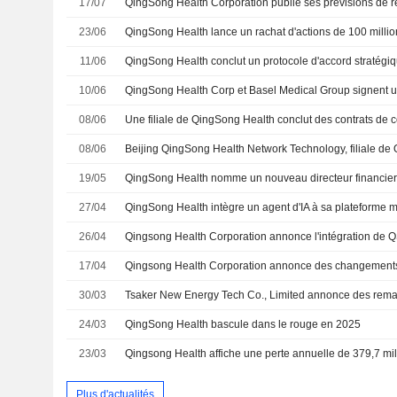
17/07
23/06
11/06
10/06
08/06
08/06
19/05
QingSong Health nomme un nouveau directeur financie
27/04
QingSong Health intègre un agent d'IA à sa plateforme 
26/04
17/04
30/03
24/03
QingSong Health bascule dans le rouge en 2025
23/03
Plus d'actualités