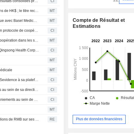
S.E.
QingSong Health Corporation publie ses prévisions de résultats consolidés préliminaires non audités pour le semestre clos le 30 juin 2026
CI
QingSong Health lance un rachat d'actions de 100 millions de HK$ ; le titre recule de 5 %
MT
Compte de Résultat et
QingSong Health conclut un protocole d'accord stratégique avec Basel Medical Group
MT
Estimations
QingSong Health Corp et Basel Medical Group signent un protocole de coopération stratégique pour explorer les services de santé par IA en Asie du Sud-Est
CI
Une filiale de QingSong Health conclut des contrats de coopération dans les services médicaux
MT
Beijing QingSong Health Network Technology, filiale de Qingsong Health Corporation, conclut des accords de coopération en gestion de la santé avec Yingda Taihe Life Insurance
CI
r
MT
médicale
MT
Qingsong Health Corporation annonce l'intégration de QSevidence à sa plateforme QSmedical
CI
Qingsong Health Corporation annonce des changements au sein de sa direction, effectifs au 17 avril 2026
CI
Tsaker New Energy Tech Co., Limited annonce des remaniements au sein de son conseil d'administration, effectifs au 30 mars 2026
CI
MT
Plus de données financières
Qingsong Health affiche une perte annuelle de 379,7 millions de RMB sur ses activités poursuivies
RE