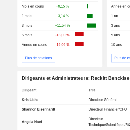
Mois en cours
+0,15 %
Année en c
1 mois
+3,14 %
1 an
3 mois
+11,54 %
3 ans
6 mois
-18,00 %
5 ans
Année en cours
-16,06 %
10 ans
Plus de cotations
Plus de c
Dirigeants et Administrateurs: Reckitt Benckise
Dirigeant
Titre
Kris Licht
Directeur Général
Shannon Eisenhardt
Directeur Financier/CFO
Directeur
Angela Naef
Technique/Scientifique/R