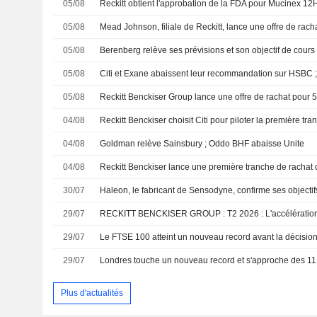
05/08
05/08
05/08
05/08
05/08
04/08
04/08
Goldman relève Sainsbury ; Oddo BHF abaisse Unite
04/08
30/07
29/07
29/07
Le FTSE 100 atteint un nouveau record avant la décision
29/07
Londres touche un nouveau record et s'approche des 11
Plus d'actualités