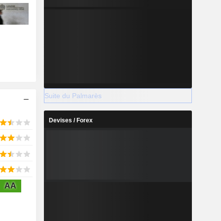
Suite du Palmarès
Devises / Forex
AA