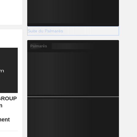
Suite du Palmarès
Palmarès
GROUP
n
ment