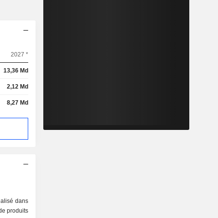
2027 *
13,36 Md
2,12 Md
8,27 Md
ialisé dans
 de produits