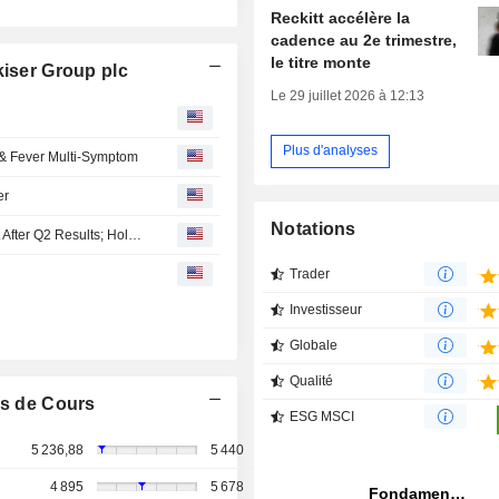
Reckitt accélère la
cadence au 2e trimestre,
le titre monte
kiser Group plc
Le 29 juillet 2026 à 12:13
Plus d'analyses
 & Fever Multi-Symptom
er
Notations
Berenberg Lifts Reckitt Benckiser Forecasts, Price Target After Q2 Results; Hold Maintained
Trader
Investisseur
Globale
Qualité
s de Cours
ESG MSCI
5 236,88
5 440
4 895
5 678