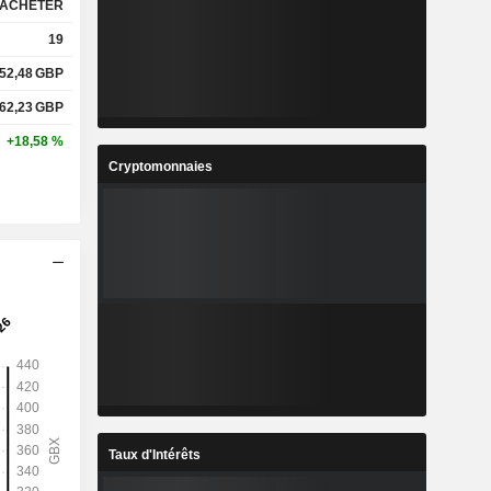
ACHETER
19
52,48
GBP
62,23
GBP
+18,58 %
Cryptomonnaies
Taux d'Intérêts