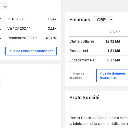
x
PER 2027 *
15,4x
Finances
x
VE / CA 2027 *
3,11x
2026 *
%
Rendement 2027 *
4,37 %
Chiffre d'affaires
12,92 Md
Résultat net
1,81 Md
Plus de ratios de valorisation
Endettement Net
8,27 Md
Plus de données
* Données
estimées
financières
Profil Société
Reckitt Benckiser Group plc est spéc
la fabrication et la commercialisation