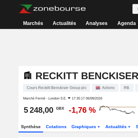
Marchés
Actualités
Analyses
Agenda
RECKITT BENCKISE
Cours Reckitt Benckiser Group plc
Actions
RB.
Marché Fermé -
London S.E.
17:35:17 06/08/2026
5 248,00
-1,76 %
GBX
Synthèse
Cotations
Graphiques
Actualités