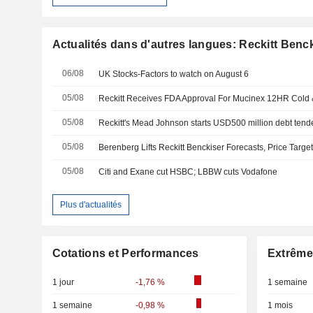
Actualités dans d'autres langues: Reckitt Benc
06/08
UK Stocks-Factors to watch on August 6
05/08
Reckitt Receives FDA Approval For Mucinex 12HR Cold
05/08
Reckitt's Mead Johnson starts USD500 million debt tend
05/08
05/08
Citi and Exane cut HSBC; LBBW cuts Vodafone
Plus d'actualités
Cotations et Performances
Extrême
1 jour
-1,76 %
1 semaine
1 semaine
-0,98 %
1 mois