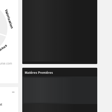
Matières Premières
s
at