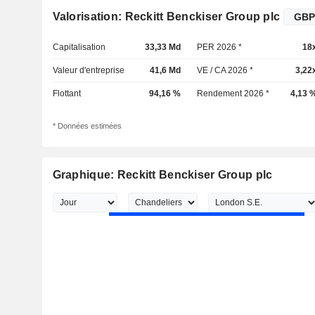
Valorisation: Reckitt Benckiser Group plc
Capitalisation
33,33 Md
PER 2026 *
18
Valeur d'entreprise
41,6 Md
VE / CA 2026 *
3,22
Flottant
94,16 %
Rendement 2026 *
4,13 
* Données estimées
Graphique: Reckitt Benckiser Group plc