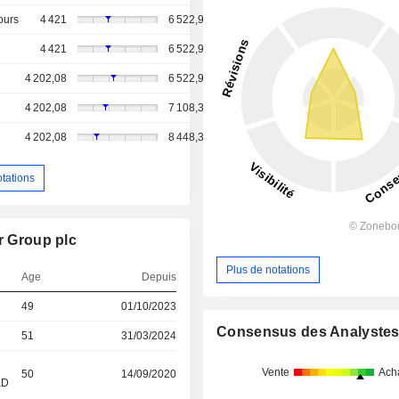
ours
4 421
6 522,92
4 421
6 522,92
4 202,08
6 522,92
4 202,08
7 108,33
4 202,08
8 448,37
otations
r Group plc
Plus de notations
Age
Depuis
49
01/10/2023
Consensus des Analyste
51
31/03/2024
Vente
Ach
50
14/09/2020
&D