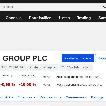
Conseils
Portefeuilles
Listes
Trading
Scr
R GROUP PLC
Ajouter à une liste
Rapp
GB00BSZBP530
Produits ménagers
OTC Markets Traded
Varia. 5j.
Varia. 1 janv.
06/08
Actions britanniques : les facteurs à suivre le 6 août
-0,98 %
-16,06 %
05/08
Reckitt obtient l'approbation de la FDA pour Mucinex 12HR Cold & Fever Multi-Symptom
Société
Finances
Valorisation
Consensus
Ratings