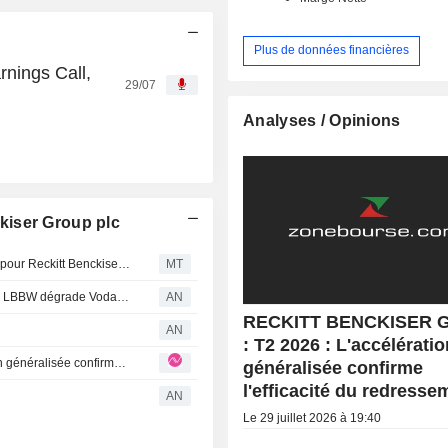
Plus de données financières
rnings Call,
29/07
Analyses / Opinions
kiser Group plc
Berenberg relève ses prévisions et son objectif de cours pour Reckitt Benckiser après les résultats du deuxième trimestre ; recommandation "Conserver" maintenue
MT
Citi et Exane abaissent leur recommandation sur HSBC ; LBBW dégrade Vodafone
AN
RECKITT BENCKISER 
AN
: T2 2026 : L'accélératio
RECKITT BENCKISER GROUP : T2 2026 : L'accélération généralisée confirme l'efficacité du redressement
généralisée confirme
l'efficacité du redresse
AN
Le 29 juillet 2026 à 19:40