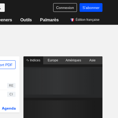
Connexion
S'abonner
eeners
Outils
Palmarès
Édition française
Indices
Europe
Amériques
Asie
ort PDF
RE
CI
Agenda
Secteur
Dérivés
Fonds et ETFs