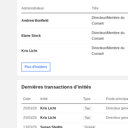
Administrateur
Titre
Directeur/Membre du
Andrew Bonfield
Conseil
Directeur/Membre du
Elane Stock
Conseil
Directeur/Membre du
Kris Licht
Conseil
Plus d'insiders
Dernières transactions d'initiés
Date
Initié
Type
Poste principa
25/03/26
Kris Licht
Directeur gen
Tax
25/03/26
Kris Licht
Directeur gen
Tax
13/03/26
Susan Sholtis
Gratuit