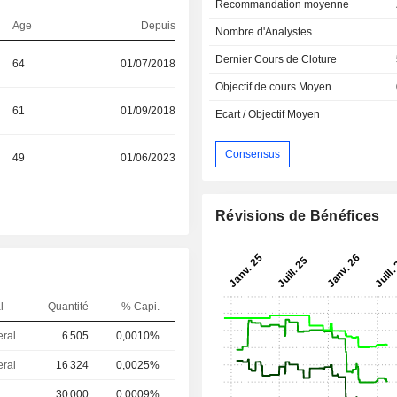
Recommandation moyenne
Age
Depuis
Nombre d'Analystes
Dernier Cours de Cloture
64
01/07/2018
Objectif de cours Moyen
61
01/09/2018
Ecart / Objectif Moyen
Consensus
49
01/06/2023
Révisions de Bénéfices
l
Quantité
% Capi.
eral
6 505
0,0010%
eral
16 324
0,0025%
30 000
0,0009%