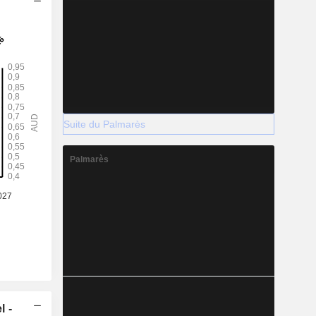
Suite du Palmarès
Palmarès
l -