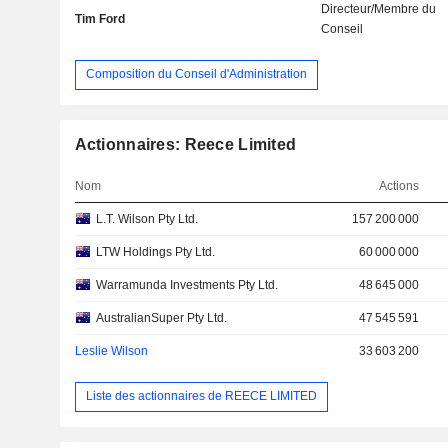
Directeur/Membre du
Tim Ford
Conseil
Composition du Conseil d'Administration
Actionnaires: Reece Limited
Nom
Actions
L.T. Wilson Pty Ltd.
157 200 000
LTW Holdings Pty Ltd.
60 000 000
Warramunda Investments Pty Ltd.
48 645 000
AustralianSuper Pty Ltd.
47 545 591
Leslie Wilson
33 603 200
Liste des actionnaires de REECE LIMITED