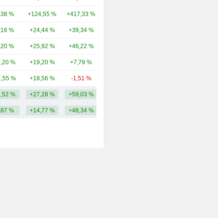
,38 %
+124,55 %
+417,33 %
948 M
,16 %
+24,44 %
+39,34 %
771 M
,20 %
+25,92 %
+46,22 %
708 M
1,20 %
+19,20 %
+7,79 %
679 M
,55 %
+18,56 %
-1,51 %
671 M
1,52 %
+27,28 %
+59,03 %
7,22 Md
,87 %
+14,77 %
+48,34 %