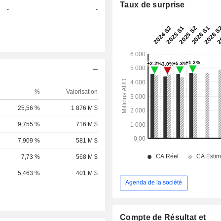
Taux de surprise
-
-
%
Valorisation
25,56 %
1 876 M $
9,755 %
716 M $
7,909 %
581 M $
7,73 %
568 M $
5,463 %
401 M $
Agenda de la société
Compte de Résultat et