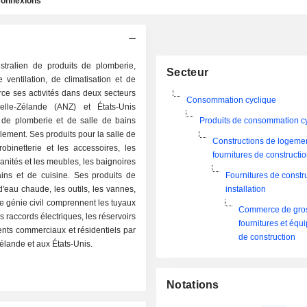
onnexions
stralien de produits de plomberie,
Secteur
 ventilation, de climatisation et de
rce ses activités dans deux secteurs
Consommation cyclique
elle-Zélande (ANZ) et États-Unis
s de plomberie et de salle de bains
Produits de consommation c
lement. Ses produits pour la salle de
Constructions de logemen
obinetterie et les accessoires, les
fournitures de constructi
 vanités et les meubles, les baignoires
ains et de cuisine. Ses produits de
Fournitures de constru
'eau chaude, les outils, les vannes,
installation
s de génie civil comprennent les tuyaux
Commerce de gro
es raccords électriques, les réservoirs
fournitures et éq
lients commerciaux et résidentiels par
de construction
élande et aux États-Unis.
Notations