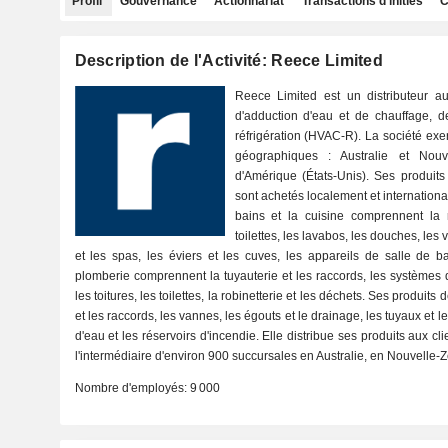
Profil
Gouvernance
Actionnariat
Transactions d'initiés
C
Description de l'Activité: Reece Limited
Reece Limited est un distributeur au
d'adduction d'eau et de chauffage, de
réfrigération (HVAC-R). La société exe
géographiques : Australie et Nouv
d'Amérique (États-Unis). Ses produit
sont achetés localement et internationa
bains et la cuisine comprennent la r
toilettes, les lavabos, les douches, les
et les spas, les éviers et les cuves, les appareils de salle de b
plomberie comprennent la tuyauterie et les raccords, les systèmes d
les toitures, les toilettes, la robinetterie et les déchets. Ses produit
et les raccords, les vannes, les égouts et le drainage, les tuyaux et l
d'eau et les réservoirs d'incendie. Elle distribue ses produits aux c
l'intermédiaire d'environ 900 succursales en Australie, en Nouvelle-Z
Nombre d'employés:
9 000