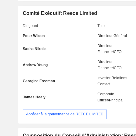
Comité Exécutif: Reece Limited
Dirigeant
Titre
Peter Wilson
Directeur Général
Directeur
Sasha Nikolic
Financier/CFO
Directeur
Andrew Young
Financier/CFO
Investor Relations
Georgina Freeman
Contact
Corporate
James Healy
Officer/Principal
Accéder à la gouvernance de REECE LIMITED
Composition du Conseil d'Administration: Reec