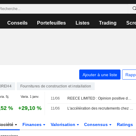
Conseils
Portefeuilles
Listes
Trading
Scr
Ajouter à une liste
Rapp
0REH4
Fournitures de construction et installation
ria. 5j.
Varia. 1 janv.
11/06
REECE LIMITED : Opinion positive de Jarden Research
,52 %
+29,10 %
11/06
L'accélération des recrutements chez Reece laisse présager une croissance des volumes, selon Jarden
Société
Finances
Valorisation
Consensus
Ratings