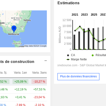
Estimations
ts de construction
ia. 5j.
Varia. 1an
Varia. 3ans
Capi.($)
Plus de données financières
,52 %
+25,09 %
-10,27 %
7,36 Md
,48 %
+12,19 %
+57,53 %
49,14 Md
,63 %
+3,41 %
-23,04 %
2,94 Md
,00 %
-7,89 %
-2,10 %
1,81 Md