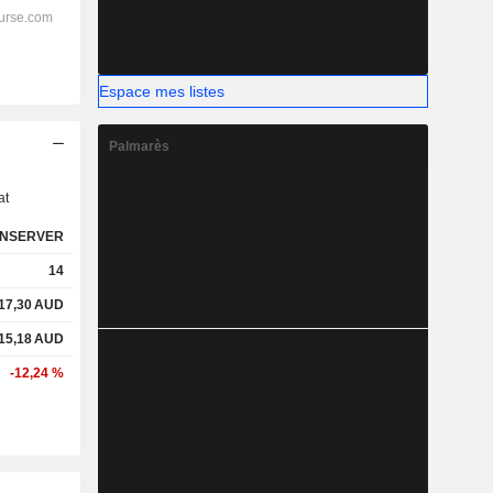
Espace mes listes
Palmarès
s
at
NSERVER
14
17,30
AUD
15,18
AUD
-12,24 %