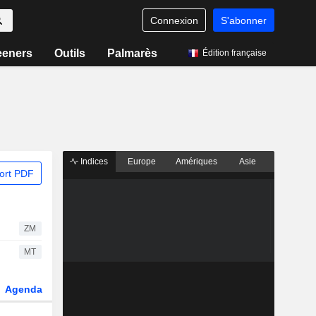
Connexion
S'abonner
eeners
Outils
Palmarès
Édition française
Indices
Europe
Amériques
Asie
ort PDF
ZM
MT
Agenda
Secteur
Dérivés
Fonds et ETFs