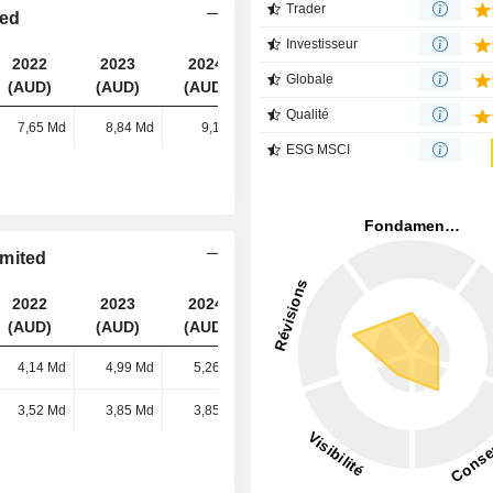
Trader
ted
Investisseur
2022
2023
2024
2025
Globale
(AUD)
(AUD)
(AUD)
(AUD)
Qualité
7,65 Md
8,84 Md
9,1 Md
8,98 Md
ESG MSCI
imited
2022
2023
2024
2025
(AUD)
(AUD)
(AUD)
(AUD)
4,14 Md
4,99 Md
5,26 Md
5,1 Md
3,52 Md
3,85 Md
3,85 Md
3,88 Md