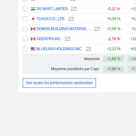
SG MART LIMITED
-0,11 %
+3
YUASA CO., LTD.
+5,34 %
+5
DOMAN BUILDING MATERIALS GROUP LTD.
+2,56 %
+3
ADENTRA INC.
-1,78 %
+1
BLUELINX HOLDINGS INC.
+3,13 %
+61
Moyenne
+1,89 %
+1
Moyenne pondérée par Capi.
+2,89 %
+7
Voir toutes les performances sectorielles