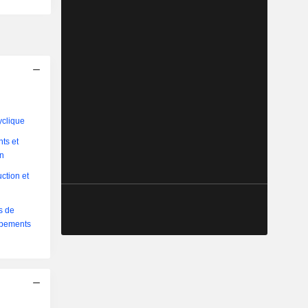
yclique
ts et
on
ction et
s de
uipements