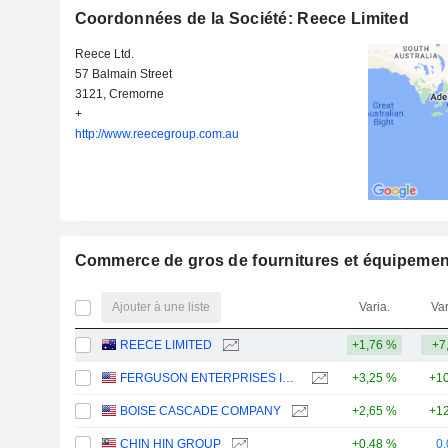
Coordonnées de la Société: Reece Limited
Reece Ltd.
57 Balmain Street
3121, Cremorne
+
http://www.reecegroup.com.au
Commerce de gros de fournitures et équipemen
Ajouter à une liste
Varia.
Var
REECE LIMITED
+1,76 %
+7
FERGUSON ENTERPRISES INC.
+3,25 %
+10
BOISE CASCADE COMPANY
+2,65 %
+12
CHIN HIN GROUP
+0,48 %
0