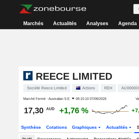
Marchés
Actualités
Analyses
Agenda
REECE LIMITED
Société Reece Limited
Actions
REH
AU00000
Marché Fermé -
Australian S.E.
08:10:10 07/08/2026
Va
17,30
+1,76 %
AUD
+7
Synthèse
Cotations
Graphiques
Actualités