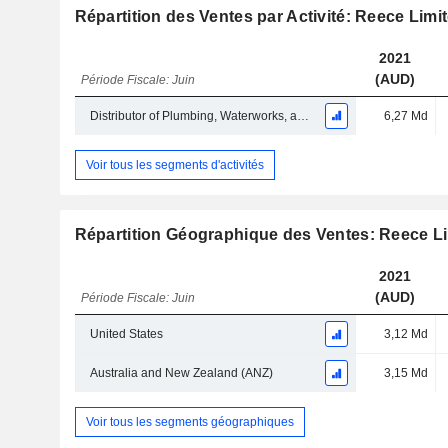
Répartition des Ventes par Activité: Reece Limi
2021
(AUD)
Période Fiscale: Juin
Distributor of Plumbing, Waterworks, and HVAC-R
6,27 Md
Voir tous les segments d'activités
Répartition Géographique des Ventes: Reece L
2021
(AUD)
Période Fiscale: Juin
United States
3,12 Md
Australia and New Zealand (ANZ)
3,15 Md
Voir tous les segments géographiques