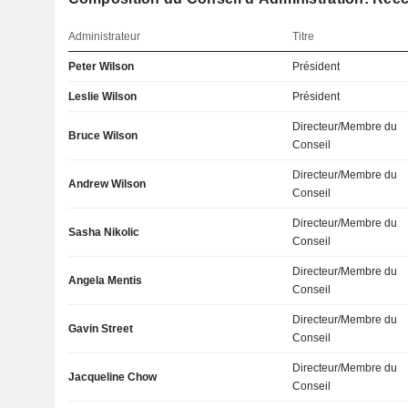
Administrateur
Titre
Peter Wilson
Président
Leslie Wilson
Président
Directeur/Membre du
Bruce Wilson
Conseil
Directeur/Membre du
Andrew Wilson
Conseil
Directeur/Membre du
Sasha Nikolic
Conseil
Directeur/Membre du
Angela Mentis
Conseil
Directeur/Membre du
Gavin Street
Conseil
Directeur/Membre du
Jacqueline Chow
Conseil