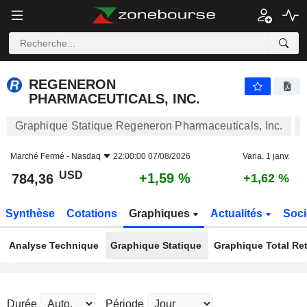
REGENERON PHARMACEUTICALS, INC.
784,36
$
+1,59 %
REGENERON
PHARMACEUTICALS, INC.
Graphique Statique Regeneron Pharmaceuticals, Inc.
Marché Fermé -
Nasdaq
22:00:00 07/08/2026
Varia. 1 janv.
USD
+1,59 %
784,36
+1,62 %
Synthèse
Cotations
Graphiques
Actualités
Soci
Analyse Technique
Graphique Statique
Graphique Total Re
Durée
Période