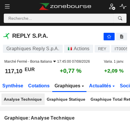
REPLY S.P.A.
117,10
€
+0,77 %
REPLY S.P.A.
Graphiques Reply S.p.A.
Actions
REY
IT0005
Marché Fermé -
Borsa Italiana
17:45:00 07/08/2026
Varia. 1 janv.
EUR
+0,77 %
117,10
+2,09 %
Synthèse
Cotations
Graphiques
Actualités
Soci
Analyse Technique
Graphique Statique
Graphique Total Re
Graphique: Analyse Technique