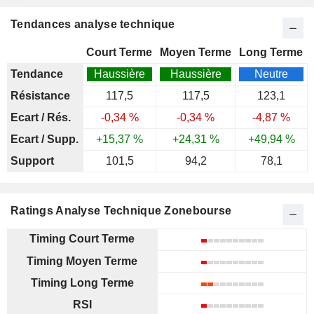
Tendances analyse technique
Court Terme
Moyen Terme
Long Terme
Tendance
Haussière
Haussière
Neutre
Résistance
117,5
117,5
123,1
Ecart / Rés.
-0,34 %
-0,34 %
-4,87 %
Ecart / Supp.
+15,37 %
+24,31 %
+49,94 %
Support
101,5
94,2
78,1
Ratings Analyse Technique Zonebourse
Timing Court Terme
Timing Moyen Terme
Timing Long Terme
RSI