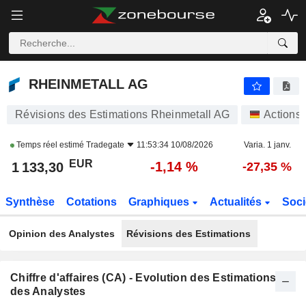
RHEINMETALL AG
1 133,30
€
-1,14 %
RHEINMETALL AG
Révisions des Estimations Rheinmetall AG
Actions
Temps réel estimé
Tradegate
11:53:34 10/08/2026
Varia. 1 janv.
EUR
-1,14 %
1 133,30
-27,35 %
Synthèse
Cotations
Graphiques
Actualités
Soci
Opinion des Analystes
Révisions des Estimations
Chiffre d'affaires (CA) - Evolution des Estimations
des Analystes