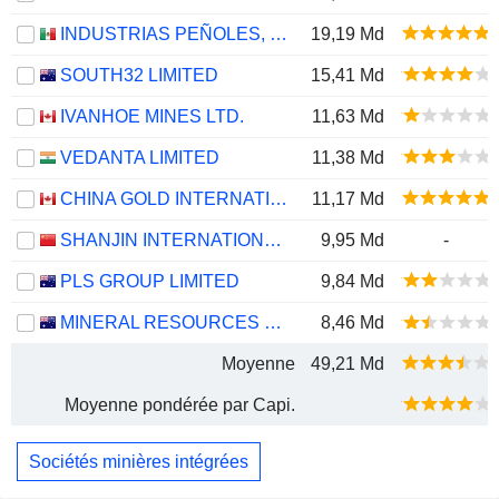
INDUSTRIAS PEÑOLES, S.A.B. DE C.V.
19,19 Md
SOUTH32 LIMITED
15,41 Md
IVANHOE MINES LTD.
11,63 Md
VEDANTA LIMITED
11,38 Md
CHINA GOLD INTERNATIONAL RESOURCES CORP. LTD.
11,17 Md
SHANJIN INTERNATIONAL GOLD CO., LTD.
9,95 Md
-
PLS GROUP LIMITED
9,84 Md
MINERAL RESOURCES LIMITED
8,46 Md
Moyenne
49,21 Md
Moyenne pondérée par Capi.
Sociétés minières intégrées