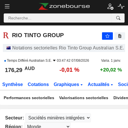
RIO TINTO GROUP
176,29
$
-0,01 %
RIO TINTO GROUP
Notations sectorielles Rio Tinto Group Australian S.E.
Temps Différé
Australian S.E.
03:47:42 07/08/2026
Varia. 1 janv.
AUD
-0,01 %
176,29
+20,02 %
Synthèse
Cotations
Graphiques
Actualités
Soci
Performances sectorielles
Valorisations sectorielles
Dividen
Secteur:
Région: