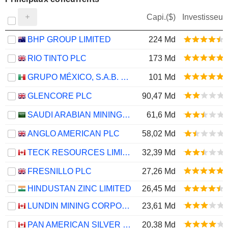
Capi.($)
Investisseur
BHP GROUP LIMITED
224 Md
RIO TINTO PLC
173 Md
GRUPO MÉXICO, S.A.B. DE C.V.
101 Md
GLENCORE PLC
90,47 Md
SAUDI ARABIAN MINING COMPANY (MAADEN)
61,6 Md
ANGLO AMERICAN PLC
58,02 Md
TECK RESOURCES LIMITED
32,39 Md
FRESNILLO PLC
27,26 Md
HINDUSTAN ZINC LIMITED
26,45 Md
LUNDIN MINING CORPORATION
23,61 Md
PAN AMERICAN SILVER CORP.
20,38 Md