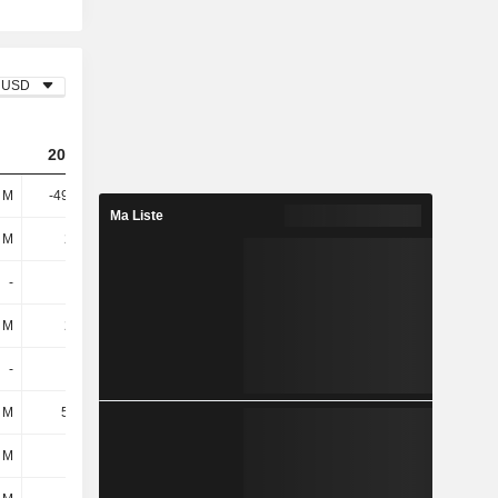
USD
2023
2024
2025
 M
-49,47 M
109 M
-663 M
Ma Liste
 M
247 M
206 M
343 M
-
5,8 M
5,8 M
3,9 M
 M
252 M
212 M
347 M
-
-
250 k
4,3 M
 M
5,34 M
17,43 M
-2,27 M
 M
-
69,49 M
28,19 M