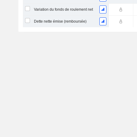
Variation du fonds de roulement net
Dette nette émise (remboursée)