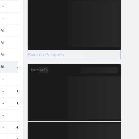
-
-
-58,06 M
-
-
-
-
-148 M
3 M
-34 k
-
-
 M
-
-204 M
106 M
Suite du Palmarès
1 M
3 M
-578 M
534 M
 M
-415 M
-1,51 Md
76,13 M
Palmarès
-
-
-
200 M
-
6,92 M
594 M
61 M
-
6,92 M
594 M
261 M
-
-
-
-
-
-6,06 M
-6,22 M
-6,73 M