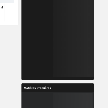
 M
200 M
-261 M
-26,28 M
-
861 k
588 M
254 M
Matières Premières