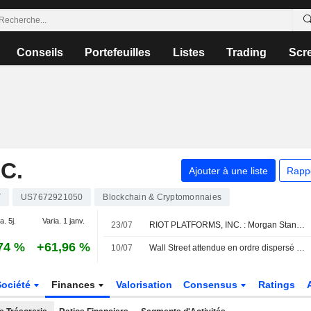
Conseils
Portefeuilles
Listes
Trading
Scr
C.
Ajouter à une liste
Rapp
T
US7672921050
Blockchain & Cryptomonnaies
a. 5j.
Varia. 1 janv.
23/07
RIOT PLATFORMS, INC. : Morgan Stanley à l'achat
74 %
+61,96 %
10/07
Wall Street attendue en ordre dispersé avant l'introduction en bourse de SK Hynix ; le Moyen-Orient sous surveillance
Société
Finances
Valorisation
Consensus
Ratings