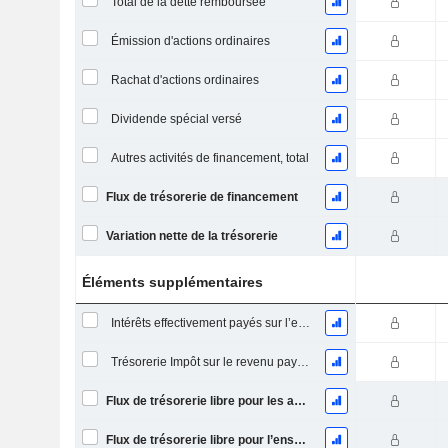
Total de la dette remboursée
Émission d'actions ordinaires
Rachat d'actions ordinaires
Dividende spécial versé
Autres activités de financement, total
Flux de trésorerie de financement
Variation nette de la trésorerie
Éléments supplémentaires
Intérêts effectivement payés sur l’exercice
Trésorerie Impôt sur le revenu payé (remboursement)Impôt effectivement payé (remboursé) sur l’exercice
Flux de trésorerie libre pour les actionnaires FCFE
Flux de trésorerie libre pour l’ensemble des pourvoyeurs de fonds (créanciers et actionnaires) FCFF