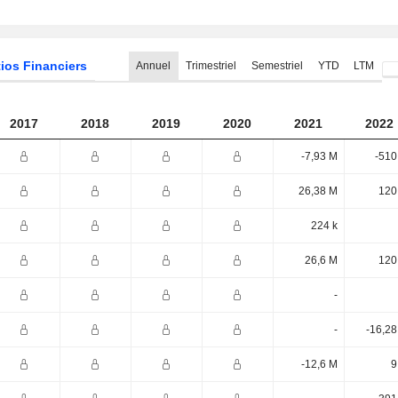
ios Financiers
Annuel
Trimestriel
Semestriel
YTD
LTM
2017
2018
2019
2020
2021
2022
-7,93 M
-510
26,38 M
120
224 k
26,6 M
120
-
-
-16,28
-12,6 M
9