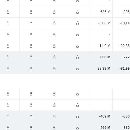
-
686 M
305
-5,08 M
-10,14
-
-14,9 M
-22,36
666 M
272
88,93 M
-81,99
-
-
-469 M
-330
-469 M
-330