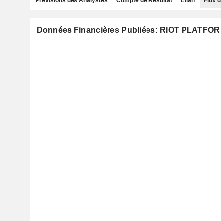
Prévisions des Analystes
Compte de Résultat
Bilan
Flux d
Données Financières Publiées: RIOT PLATFOR