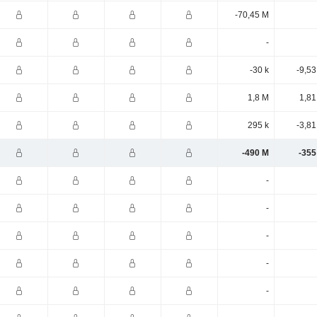
-70,45 M
-
-30 k
-9,5
1,8 M
1,81
295 k
-3,8
-490 M
-355
-
-
-
-
-