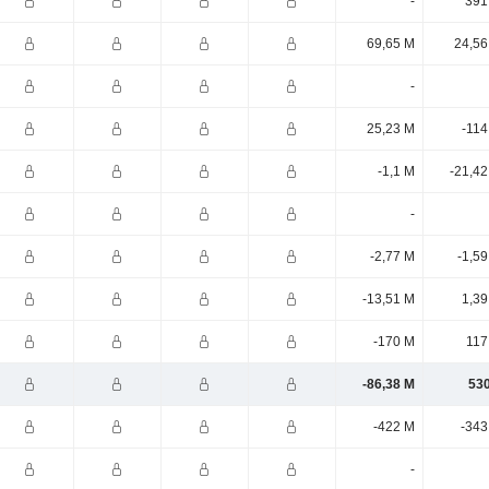
-
391
69,65 M
24,56
-
25,23 M
-114
-1,1 M
-21,42
-
-2,77 M
-1,5
-13,51 M
1,39
-170 M
117
-86,38 M
530
-422 M
-343
-