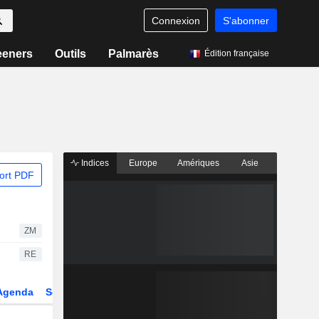
Connexion
S'abonner
eeners
Outils
Palmarès
Édition française
Indices
Europe
Amériques
Asie
ort PDF
ZM
RE
Agenda
Secteur
Dérivés
Fonds et ETFs