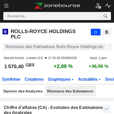
ROLLS-ROYCE HOLDINGS PLC
1 570,40
p
+2,68 %
ROLLS-ROYCE HOLDINGS
PLC
Révisions des Estimations Rolls-Royce Holdings plc
Marché Fermé -
London S.E.
17:35:26 05/08/2026
Varia. 1 janv.
GBX
+2,68 %
1 570,40
+36,56 %
Synthèse
Cotations
Graphiques
Actualités
Soci
Opinion des Analystes
Révisions des Estimations
Chiffre d'affaires (CA) - Evolution des Estimations
des Analystes