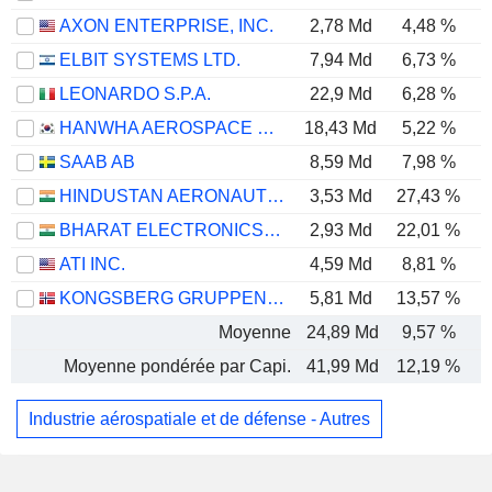
AXON ENTERPRISE, INC.
2,78 Md
4,48 %
ELBIT SYSTEMS LTD.
7,94 Md
6,73 %
LEONARDO S.P.A.
22,9 Md
6,28 %
HANWHA AEROSPACE CO., LTD.
18,43 Md
5,22 %
SAAB AB
8,59 Md
7,98 %
HINDUSTAN AERONAUTICS LIMITED
3,53 Md
27,43 %
BHARAT ELECTRONICS LIMITED
2,93 Md
22,01 %
ATI INC.
4,59 Md
8,81 %
KONGSBERG GRUPPEN ASA
5,81 Md
13,57 %
Moyenne
24,89 Md
9,57 %
Moyenne pondérée par Capi.
41,99 Md
12,19 %
Industrie aérospatiale et de défense - Autres