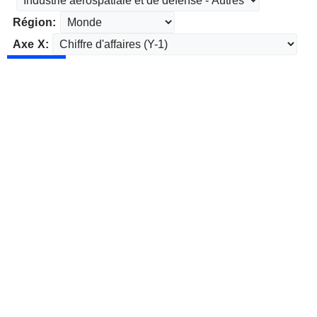
Région:
Axe X: