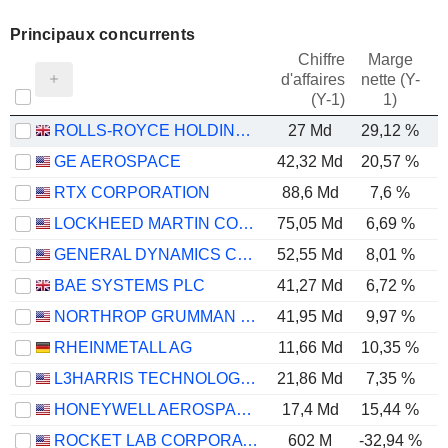
Principaux concurrents
Chiffre
Marge
d'affaires
nette (Y-
E
(Y-1)
1)
ROLLS-ROYCE HOLDINGS PLC
27 Md
29,12 %
GE AEROSPACE
42,32 Md
20,57 %
RTX CORPORATION
88,6 Md
7,6 %
LOCKHEED MARTIN CORPORATION
75,05 Md
6,69 %
GENERAL DYNAMICS CORPORATION
52,55 Md
8,01 %
BAE SYSTEMS PLC
41,27 Md
6,72 %
NORTHROP GRUMMAN CORPORATION
41,95 Md
9,97 %
RHEINMETALL AG
11,66 Md
10,35 %
L3HARRIS TECHNOLOGIES, INC.
21,86 Md
7,35 %
HONEYWELL AEROSPACE INC.
17,4 Md
15,44 %
ROCKET LAB CORPORATION
602 M
-32,94 %
-