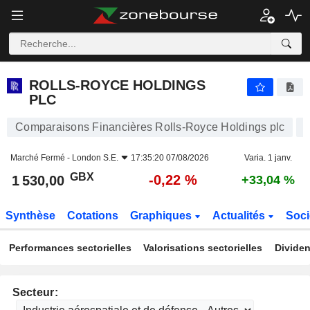
ROLLS-ROYCE HOLDINGS PLC
1 530,00
p
-0,22 %
ROLLS-ROYCE HOLDINGS
PLC
Comparaisons Financières Rolls-Royce Holdings plc
Marché Fermé -
London S.E.
17:35:20 07/08/2026
Varia. 1 janv.
GBX
-0,22 %
1 530,00
+33,04 %
Synthèse
Cotations
Graphiques
Actualités
Soci
Performances sectorielles
Valorisations sectorielles
Dividen
Secteur: